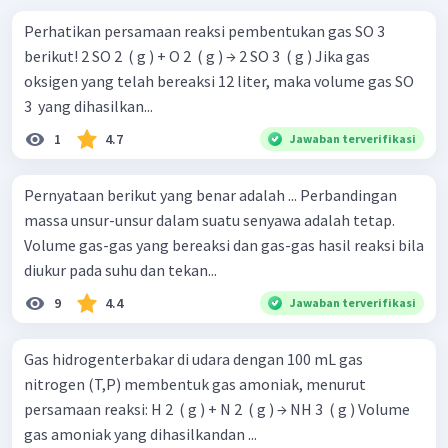
Perhatikan persamaan reaksi pembentukan gas SO 3 ​
berikut! 2 SO 2 ​ ( g ) + O 2 ​ ( g ) → 2 SO 3 ​ ( g ) Jika gas
oksigen yang telah bereaksi 12 liter, maka volume gas SO
3 ​ yang dihasilkan...
1
4.7
Jawaban terverifikasi
Pernyataan berikut yang benar adalah ... Perbandingan
massa unsur-unsur dalam suatu senyawa adalah tetap.
Volume gas-gas yang bereaksi dan gas-gas hasil reaksi bila
diukur pada suhu dan tekan...
9
4.4
Jawaban terverifikasi
Gas hidrogenterbakar di udara dengan 100 mL gas
nitrogen (T,P) membentuk gas amoniak, menurut
persamaan reaksi: H 2 ​ ( g ) + N 2 ​ ( g ) → NH 3 ​ ( g ) Volume
gas amoniak yang dihasilkandan ...