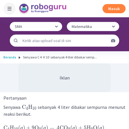
Masuk
Beranda
Senyawa C 4 ​ H 10 ​ sebanyak 4 liter dibakar semp...
Iklan
Pertanyaan
C
H
Senyawa
sebanyak 4 liter dibakar sempurna menurut
4
10
reaksi berikut.
C
H
(
)
+
9
O
(
)
→
4
CO
(
)
+
5
H
O
(
)
g
g
g
g