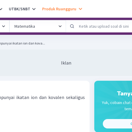
UTBK/SNBT
Produk Ruangguru
unyai ikatan ion dan kova...
Iklan
Tany
unyai ikatan ion dan kovalen sekaligus
Yuk, cobain chat 
tema
C