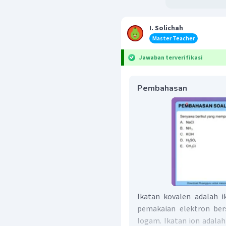
I. Solichah
Master Teacher
Jawaban terverifikasi
Pembahasan
Ikatan kovalen adalah i
pemakaian elektron be
logam. Ikatan ion adalah