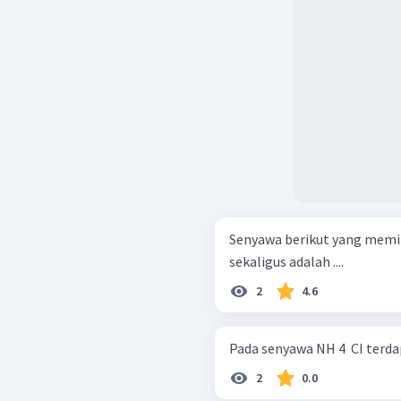
Senyawa berikut yang memili
sekaligus adalah ....
2
4.6
Pada senyawa NH 4 ​ CI terdap
2
0.0