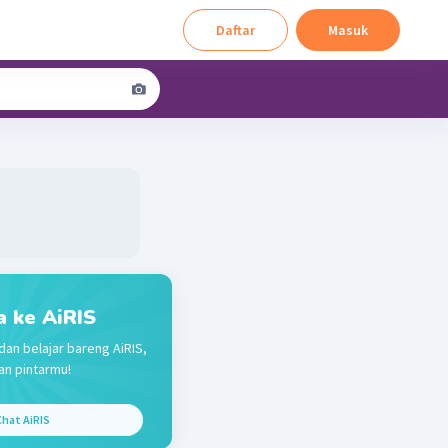
Daftar
Masuk
a ke AiRIS
dan belajar bareng AiRIS,
n pintarmu!
hat AiRIS