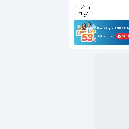
Ikuti Tryout SNBT 
Habis dalam
01
:
1