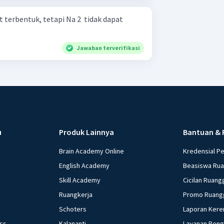
 terbentuk, tetapi Na 2 ​ tidak dapat
Jawaban terverifikasi
u
Produk Lainnya
Bantuan & 
Brain Academy Online
Kredensial P
English Academy
Beasiswa Ru
Skill Academy
Cicilan Ruang
Ruangkerja
Promo Ruang
Schoters
Laporan Kere
ess
Kalananti
Layanan Pen