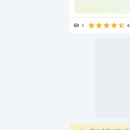
yang keduanya sesama
Dapat disimpulkan bahw
antara ion
dan ion
4
1
yaitu ikatan antara 
Jadi, jawaban yang bena