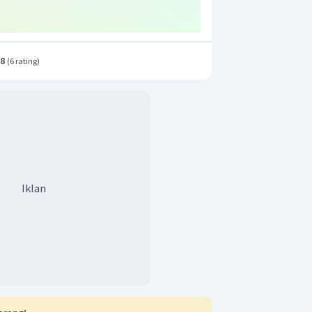
 unsur golongan non logam.
a senyawa
mengandung ikatan ion
dan ikatan kovalen terdapat pada ion
.8
(
6 rating
)
atom O dan H.
r adalah C.
Iklan