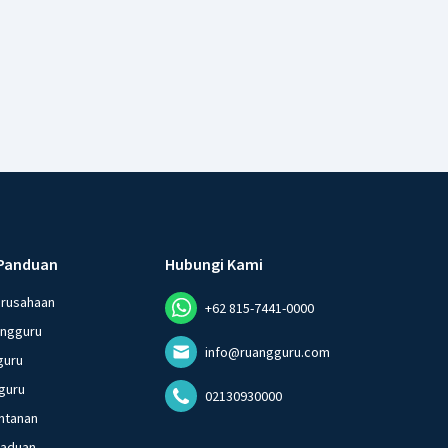
Panduan
Hubungi Kami
erusahaan
+62 815-7441-0000
angguru
info@ruangguru.com
guru
guru
02130930000
ntanan
gaduan