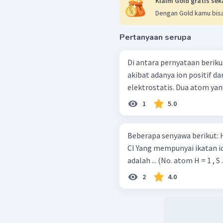
Klaim Gold gratis sek
Dengan Gold kamu bisa
Pertanyaan serupa
Di antara pernyataan berikut yang bena
akibat adanya ion positif d
elektrostatis. Du
1
5.0
Beberapa senyawa berikut: H 2 ​ SO 4 ​ KNO 3 ​ NH 4 ​ Cl H 2 ​ C 2 ​ O 4 ​ CH 3 ​
Cl Yang mempunyai ikatan ion dan kovalen dalam senyawa tersebut
adalah ... (No. atom H = 1 , S .
2
4.0