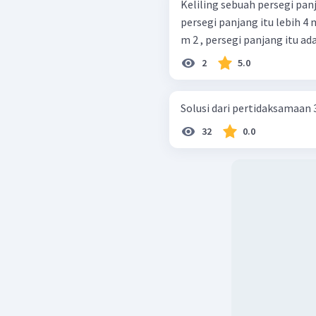
Keliling sebuah persegi pan
persegi panjang itu lebih 4 m
m 2 , persegi panjang itu adal
2
5.0
Solusi dari pertidaksamaan 3 ( 2
32
0.0