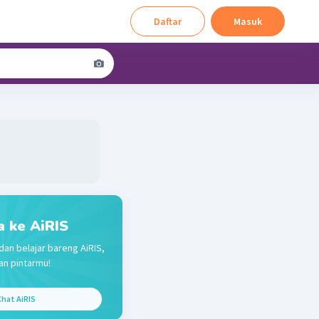
Daftar
Masuk
a ke AiRIS
dan belajar bareng AiRIS,
n pintarmu!
hat AiRIS