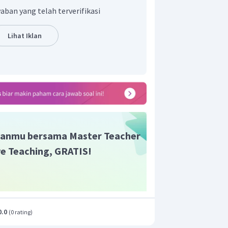
aban yang telah terverifikasi
Lihat Iklan
, penyelesaiannya adalah
atau dapat
val menjadi
.
enyelesaian dari pertidaksamaan
adalah
.
anmu bersama Master Teacher
ive Teaching, GRATIS!
0.0
(
0 rating
)