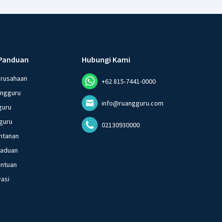
Panduan
Hubungi Kami
erusahaan
+62 815-7441-0000
angguru
info@ruangguru.com
guru
guru
02130930000
ntanan
gaduan
entuan
vasi