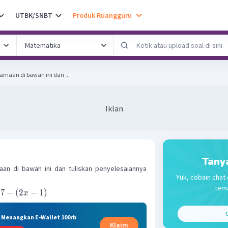
UTBK/SNBT
Produk Ruangguru
samaan di bawah ini dan ...
Iklan
Tany
aan di bawah ini dan tuliskan penyelesaiannya
Yuk, cobain chat 
tema
7
−
(
2
−
1
)
x
C
& Menangkan E-Wallet 100rb
Klaim