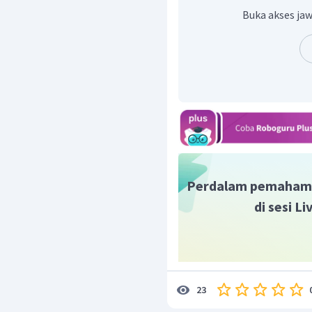
Buka akses jaw
Berdasarkan uraian di atas
dituliskan dalam notasi inter
Dengan demikian, interval p
Perdalam pemaham
di sesi L
23