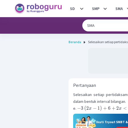
SD
SMP
SMA
Beranda
Selesaikan setiap pertidak
Pertanyaan
Selesaikan setiap pertidaksam
dalam bentuk interval bilangan.
−
3
(
2
−
1
)
+
6
+
2
<
e.
x
x
Ikuti Tryout SNBT 