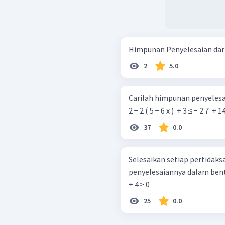
Himpunan Penyelesaian dari 2
2
5.0
Carilah himpunan penyelesaia
2 − 2 ( 5 − 6 x ) ​ + 3 ≤ − 2 7 ​ + 1
37
0.0
Selesaikan setiap pertidaks
penyelesaiannya dalam bentuk interval bil
+ 4 ≥ 0
25
0.0