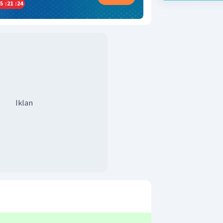
5
:
21
:
23
Iklan