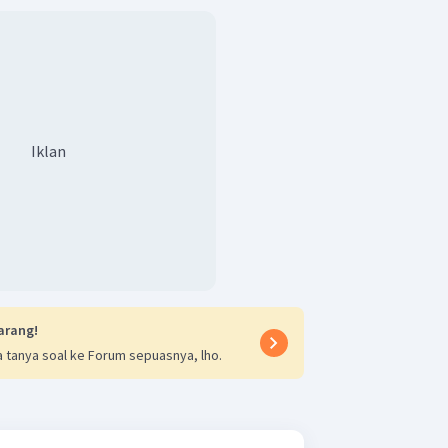
Iklan
arang!
 tanya soal ke Forum sepuasnya, lho.