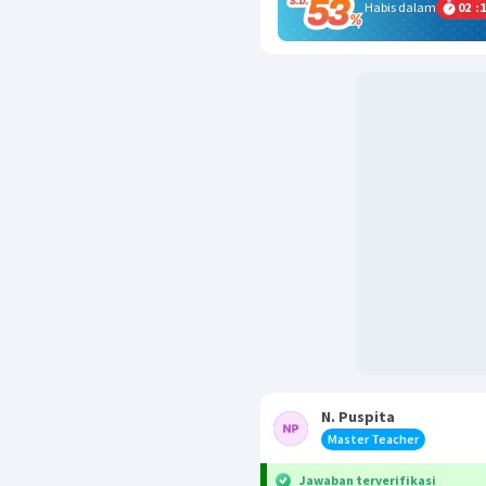
Habis dalam
02
:
1
N. Puspita
Master Teacher
Jawaban terverifikasi