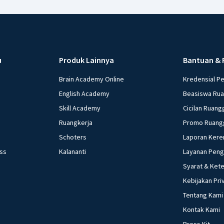
u
Produk Lainnya
Bantuan & 
Brain Academy Online
Kredensial P
English Academy
Beasiswa Ru
Skill Academy
Cicilan Ruang
Ruangkerja
Promo Ruang
Schoters
Laporan Kere
ess
Kalananti
Layanan Pen
Syarat & Ket
Kebijakan Pri
Tentang Kami
Kontak Kami