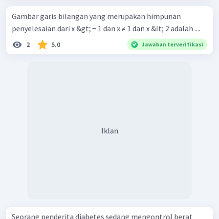
Gambar garis bilangan yang merupakan himpunan
penyelesaian dari x &gt; − 1 dan x ≠ 1 dan x &lt; 2 adalah ....
2
5.0
Jawaban terverifikasi
Iklan
Seorang penderita diabetes sedang mengontrol berat