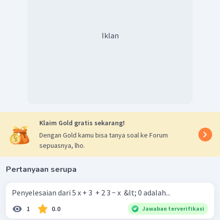
Iklan
Klaim Gold gratis sekarang!
Dengan Gold kamu bisa tanya soal ke Forum
sepuasnya, lho.
Pertanyaan serupa
Penyelesaian dari 5 x + 3 ​ + 2 3 − x ​ &lt; 0 adalah...
1
0.0
Jawaban terverifikasi