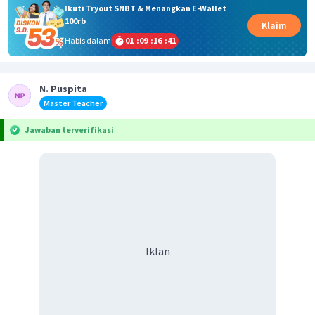
Ikuti Tryout SNBT & Menangkan E-Wallet
100rb
Klaim
Habis dalam
01
:
09
:
16
:
41
N. Puspita
Master Teacher
Jawaban terverifikasi
Iklan