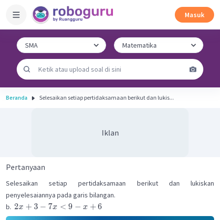
Masuk
Beranda
Selesaikan setiap pertidaksamaan berikut dan lukis...
Iklan
Pertanyaan
Selesaikan setiap pertidaksamaan berikut dan lukiskan
penyelesaiannya pada garis bilangan.
2
+
3
−
7
<
9
−
+
6
b.
x
x
x