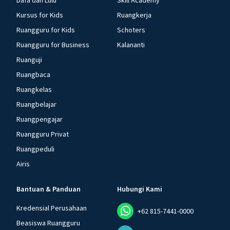
Dafa dan Lulu
Skill Academy
Kursus for Kids
Ruangkerja
Ruangguru for Kids
Schoters
Ruangguru for Business
Kalananti
Ruanguji
Ruangbaca
Ruangkelas
Ruangbelajar
Ruangpengajar
Ruangguru Privat
Ruangpeduli
Airis
Bantuan & Panduan
Hubungi Kami
Kredensial Perusahaan
+62 815-7441-0000
Beasiswa Ruangguru