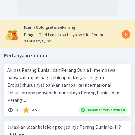
invasi ke daerah Asia Tenggara yang merupakan
daerah kekuasaan Inggris, Belanda, dan Amerika
Serikat. Demi mencegah intervensi Amerika Serikat,
Jepang melakukan serangan lebih dahulu ke pusat
Klaim Gold gratis sekarang!
pertahanan Amerika Serikat di Pearl Harbour di
Dengan Gold kamu bisa tanya soal ke Forum
tanggal 7 Desember 1941.
sepuasnya, lho.
Dengan demikian, terdapat dua persitiwa penting yang
Pertanyaan serupa
menjadi sebab khusus terjadinya Perang Dunia II, yaitu
penyerangan Jerman ke Polandia dan serangan Jepang ke
Akibat Perang Dunia I dan Perang Dunia II membawa
Pearl Harbour.
banyak dampak bagi kehidupan Negara-negara
Eropa(khususnya) bahkan sampai ke Internasional.
Sebutkan apa penyebab munculnya Perang Dunia I dan
Perang ...
1
4.5
Jawaban terverifikasi
Jelaskan latar belakang terjadinya Perang Dunia ke-II ?
(10 baris)