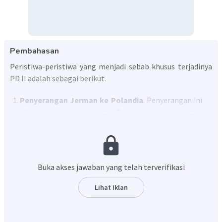
Pembahasan
Peristiwa-peristiwa yang menjadi sebab khusus terjadinya
PD II adalah sebagai berikut.
Penyerangan Jerman ke Polandia
. Penyerangan ini
dilandasi dengan semangat Pan-Jermanisme dengan
ideologi ekspansinya atau disebut dengan
lebensraum
(ruang hidup). Ideologi ini menginginkan tanah dan
bahan mentah yang lebih untuk kebutuhan rakyat
Jerman. Akibatnya, negara-negara tetangga Jerman
Buka akses jawaban yang telah terverifikasi
seperti Polandia, Ukraina dan Cekoslovakia diinvasi.
Selain dilandasi dengan semangat Pan-Jermanisme,
Lihat Iklan
adanya peristiwa penandatanganan pakta non-agresi
dengan Polandia. Selain itu, ditandatanganinya pakta
non-agresi dengan Uni Soviet pada 1939 yang disebut