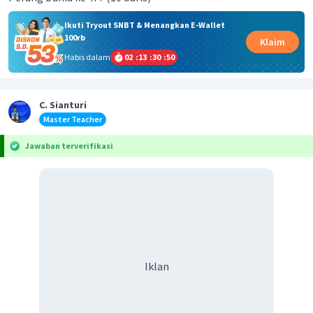
Ikuti Tryout SNBT & Menangkan E-Wallet
100rb
Klaim
Habis dalam
02
:
13
:
30
:
50
C. Sianturi
Master Teacher
Jawaban terverifikasi
Iklan