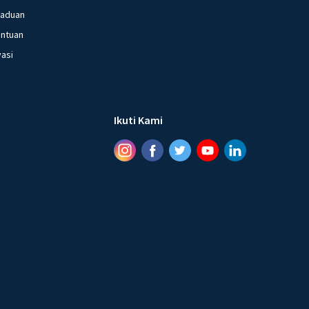
gaduan
entuan
vasi
Ikuti Kami