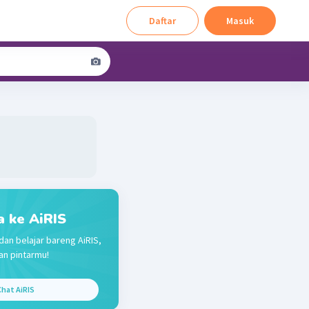
Daftar
Masuk
a ke AiRIS
dan belajar bareng AiRIS,
n pintarmu!
hat AiRIS