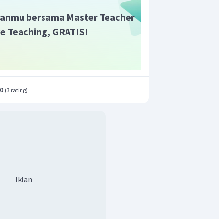
anmu bersama Master Teacher
ive Teaching, GRATIS!
.0
(
3 rating
)
Iklan