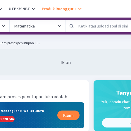
UTBK/SNBT
Produk Ruangguru
alam proses penutupan lu...
Iklan
Tany
lam proses penutupan luka adalah...
Yuk, cobain chat 
tema
& Menangkan E-Wallet 100rb
Klaim
1
:
20
:
43
C