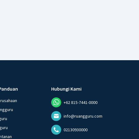
Panduan
Hubungi Kami
erusahaan
+62 815-7441-0000
angguru
info@ruangguru.com
guru
guru
02130930000
ntanan