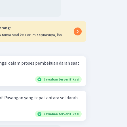
arang!
 tanya soal ke Forum sepuasnya, lho.
ungsi dalam proses pembekuan darah saat
Jawaban terverifikasi
darah
.
Jawaban terverifikasi