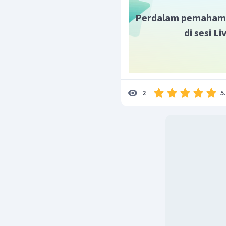
Perdalam pemaham
di sesi L
5
2