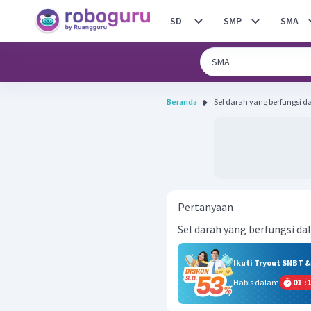
SD
SMP
SMA
Beranda
Sel darah yang berfungsi d
Pertanyaan
Sel darah yang berfungsi da
Ikuti Tryout SNBT 
Habis dalam
01
:
1