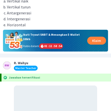
Vertikal naik
Vertikal turun
Antargenerasi
Intergenerasi
Horizontal
Ikuti Tryout SNBT & Menangkan E-Wallet
100rb
Klaim
Habis dalam
01
:
11
:
58
:
54
R. Wahyu
Master Teacher
Jawaban terverifikasi