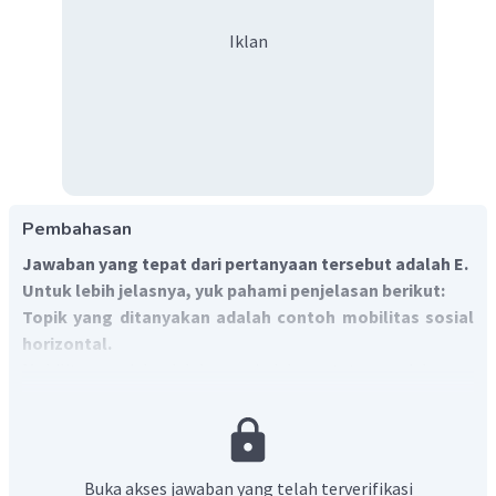
Iklan
Pembahasan
Jawaban yang tepat dari pertanyaan tersebut adalah E.
Untuk lebih jelasnya, yuk pahami penjelasan berikut:
Topik yang ditanyakan adalah contoh mobilitas sosial
horizontal.
Mobilitas sosial adalah perpindahan status sosial yang
dimiliki seseorang atau kelompok ke status sosial yang lain
di dalam masyarakat.
Mobilitas sosial dapat terjadi
secara vertical maupun horizontal.
Mobilitas sosial horizontal adalah perpindahan status
Buka akses jawaban yang telah terverifikasi