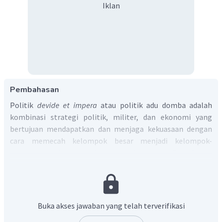
Iklan
Pembahasan
Politik
devide et impera
atau politik adu domba adalah
kombinasi strategi politik, militer, dan ekonomi yang
bertujuan mendapatkan dan menjaga kekuasaan dengan
cara memecah kelompok besar menjadi kelompok-
kelompok kecil yang lebih mudah ditaklukkan. Praktik adu
domba ini pernah dilakukan oleh VOC di Kesultanan Banten.
Dengan demikian jawaban yang tepat adalah B.
Buka akses jawaban yang telah terverifikasi