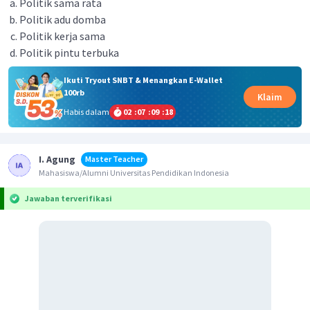
Politik sama rata
Politik adu domba
Politik kerja sama
Politik pintu terbuka
Ikuti Tryout SNBT & Menangkan E-Wallet
100rb
Klaim
Habis dalam
02
:
07
:
09
:
18
I. Agung
Master Teacher
Mahasiswa/Alumni Universitas Pendidikan Indonesia
Jawaban terverifikasi