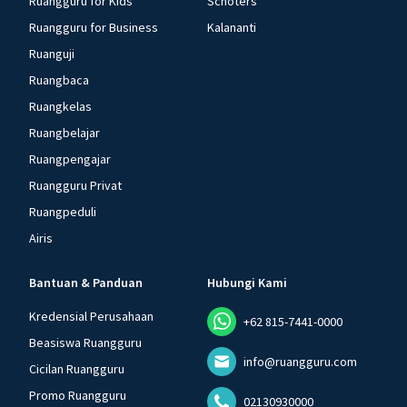
Ruangguru for Kids
Schoters
Ruangguru for Business
Kalananti
Ruanguji
Ruangbaca
Ruangkelas
Ruangbelajar
Ruangpengajar
Ruangguru Privat
Ruangpeduli
Airis
Bantuan & Panduan
Hubungi Kami
Kredensial Perusahaan
+62 815-7441-0000
Beasiswa Ruangguru
info@ruangguru.com
Cicilan Ruangguru
Promo Ruangguru
02130930000