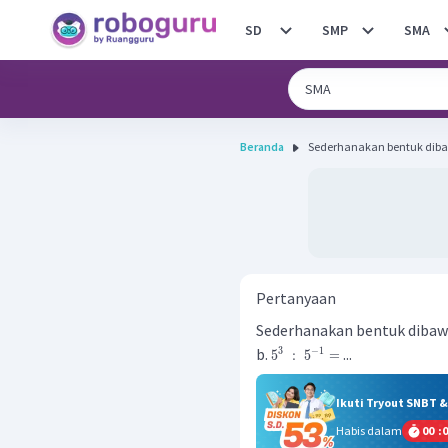
SD
SMP
SMA
Beranda
Pertanyaan
Sederhanakan bentuk dibawa
b.
...
3
−
1
5
:
5
=
Ikuti Tryout SNBT 
Habis dalam
00
:
0