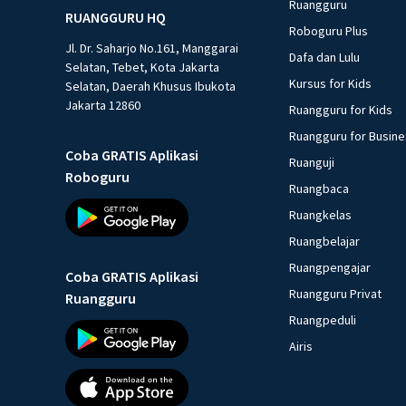
Ruangguru
RUANGGURU HQ
Roboguru Plus
Jl. Dr. Saharjo No.161, Manggarai
Dafa dan Lulu
Selatan, Tebet, Kota Jakarta
Kursus for Kids
Selatan, Daerah Khusus Ibukota
Jakarta 12860
Ruangguru for Kids
Ruangguru for Busin
Coba GRATIS Aplikasi
Ruanguji
Roboguru
Ruangbaca
Ruangkelas
Ruangbelajar
Ruangpengajar
Coba GRATIS Aplikasi
Ruangguru Privat
Ruangguru
Ruangpeduli
Airis