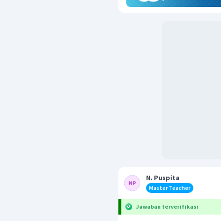
N. Puspita
Master Teacher
Jawaban terverifikasi