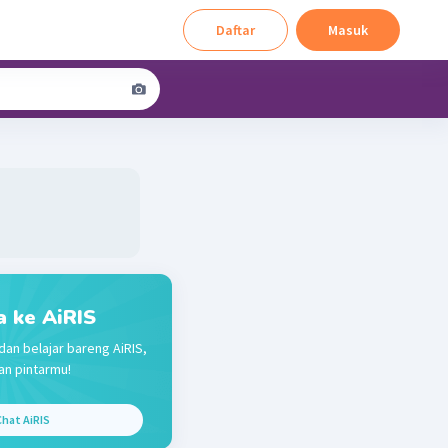
Daftar
Masuk
a ke AiRIS
dan belajar bareng AiRIS,
n pintarmu!
hat AiRIS