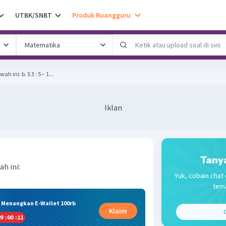
UTBK/SNBT
Produk Ruangguru
Sederhanakan bentuk dibawah ini: b. 5 3 : 5 − 1...
Iklan
Tany
h ini:
Yuk, cobain chat 
tema
& Menangkan E-Wallet 100rb
Klaim
C
9
:
00
:
10