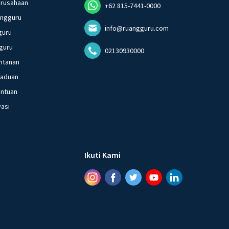
erusahaan
+62 815-7441-0000
angguru
info@ruangguru.com
guru
guru
02130930000
ntanan
gaduan
entuan
vasi
Ikuti Kami