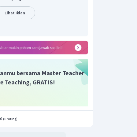
Lihat Iklan
anmu bersama Master Teacher
ive Teaching, GRATIS!
.0
(
0 rating
)