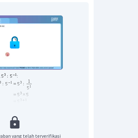
k
:
ri
adalah
.
aban yang telah terverifikasi