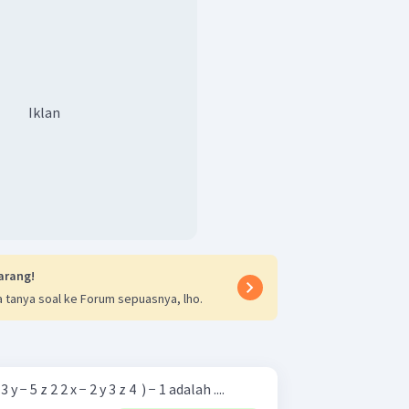
Iklan
arang!
 tanya soal ke Forum sepuasnya, lho.
− 5 z 2 2 x − 2 y 3 z 4 ​ ) − 1 adalah ....