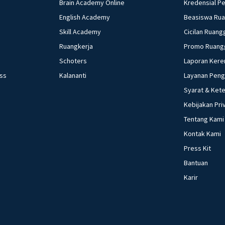
Brain Academy Online
Kredensial P
English Academy
Beasiswa Ru
Skill Academy
Cicilan Ruang
Ruangkerja
Promo Ruang
Schoters
Laporan Kere
ess
Kalananti
Layanan Pen
Syarat & Ket
Kebijakan Pri
Tentang Kami
Kontak Kami
Press Kit
Bantuan
Karir