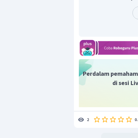
Perdalam pemaham
di sesi L
0
2