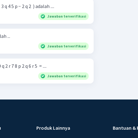
 4 5 p − 2 q 2 ​ ) adalah ....
Jawaban terverifikasi
ah ...
Jawaban terverifikasi
r 7 8 p 2 q 6 r 5 ​ = ....
Jawaban terverifikasi
u
Produk Lainnya
Bantuan & 