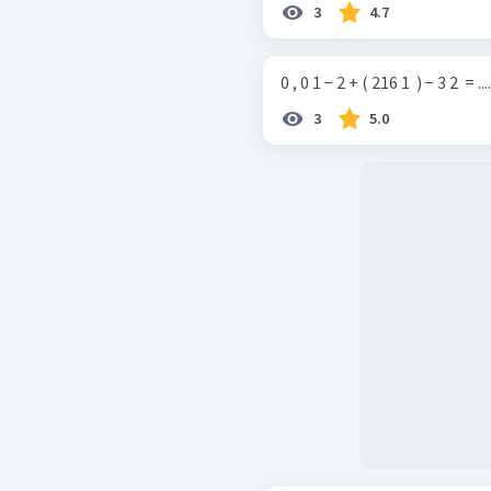
3
4.7
0 , 0 1 − 2 + ( 216 1 ​ ) − 3 2 ​ = ....
3
5.0