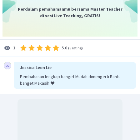
Jadi, diperoleh bentuk sederhana
(
)
96
⋅
2
2
−
2
3
Perdalam pemahamanmu bersama Master Teacher
7
.
=
2
4
3
di sesi Live Teaching, GRATIS!
5.0
1
(
8 rating
)
Jessica Leon Lie
Pembahasan lengkap banget Mudah dimengerti Bantu
banget Makasih ❤️