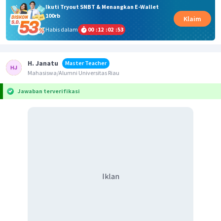
Ikuti Tryout SNBT & Menangkan E-Wallet
100rb
Klaim
Habis dalam
00
:
12
:
02
:
53
H. Janatu
Master Teacher
Mahasiswa/Alumni Universitas Riau
Jawaban terverifikasi
Iklan