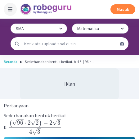
Masuk
Beranda
Sederhanakan bentuk berikut. b. 4 3 ​ ( 96 ​ ⋅ ...
Iklan
Pertanyaan
Sederhanakan bentuk berikut.
96
⋅
2
2
−
2
3
(
)
b.
4
3