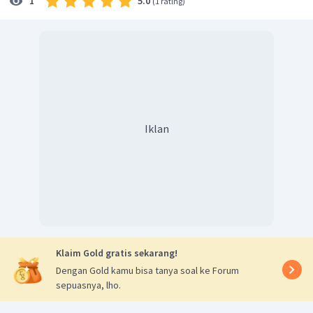
5.0
1
(
1 rating
)
Iklan
Klaim Gold gratis sekarang!
Dengan Gold kamu bisa tanya soal ke Forum
sepuasnya, lho.