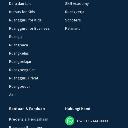
Dafa dan Lulu
Skill Academy
Kursus for Kids
Ruangkerja
Ruangguru for Kids
Schoters
Ruangguru for Business
Kalananti
Ruanguji
Ruangbaca
Ruangkelas
Ruangbelajar
Ruangpengajar
Ruangguru Privat
Ruangpeduli
Airis
Bantuan & Panduan
Hubungi Kami
Kredensial Perusahaan
+62 815-7441-0000
Beasiswa Ruangguru