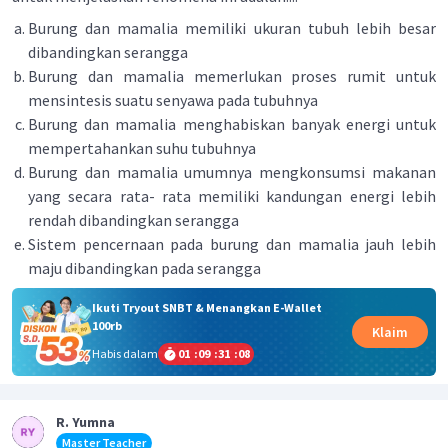
Burung dan mamalia memiliki ukuran tubuh lebih besar
dibandingkan serangga
Burung dan mamalia memerlukan proses rumit untuk
mensintesis suatu senyawa pada tubuhnya
Burung dan mamalia menghabiskan banyak energi untuk
mempertahankan suhu tubuhnya
Burung dan mamalia umumnya mengkonsumsi makanan
yang secara rata- rata memiliki kandungan energi lebih
rendah dibandingkan serangga
Sistem pencernaan pada burung dan mamalia jauh lebih
maju dibandingkan pada serangga
Ikuti Tryout SNBT & Menangkan E-Wallet
100rb
Klaim
Habis dalam
01
:
09
:
31
:
07
R. Yumna
Master Teacher