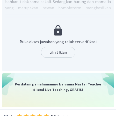
bahkan tidak sama sekali. Sedangkan burung dan mamalia
yang merupakan hewan homoioterm menghasilkan
keturunan yang cenderung sedikit dan rentan terhadap
perubahan lingkungan.
Burung dan mamalia
menghabiskan banyak energi untuk mempertahankan
suhu tubuhnya agar tetap bisa melakukan metabolisme
untuk bertahan hidup.
Buka akses jawaban yang telah terverifikasi
Dengan demikian, pilihan jawaban yang tepat adalah C.
Lihat Iklan
Perdalam pemahamanmu bersama Master Teacher
di sesi Live Teaching, GRATIS!