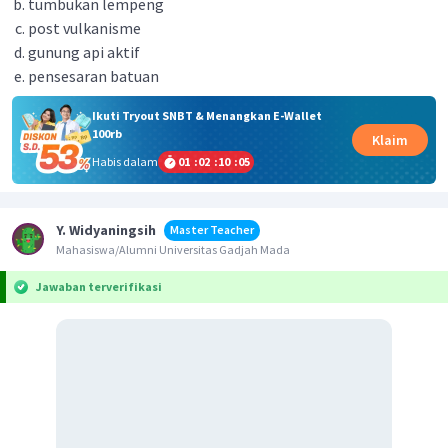
tumbukan lempeng
post vulkanisme
gunung api aktif
pensesaran batuan
Ikuti Tryout SNBT & Menangkan E-Wallet
100rb
Klaim
Habis dalam
01
:
02
:
10
:
05
Y. Widyaningsih
Master Teacher
Mahasiswa/Alumni Universitas Gadjah Mada
Jawaban terverifikasi