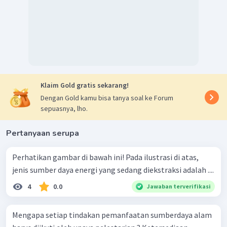
Jawa (71 lokasi), Bali dan Nusa Tenggara (27 lokasi),
Maluku (15 lokasi), dan terutama Sulawesi Utara (7 lokasi).
Sedangkan yang berada di lingkungan
non vulkanik aktif
yaitu di Sulawesi (43 lokasi), Bangka Belitung (3 lokasi),
Kalimantan (3 lokasi), dan Papua (2 lokasi).
Jadi, jawaban yang tepat adalah A, C dan D.
Klaim Gold gratis sekarang!
Dengan Gold kamu bisa tanya soal ke Forum
sepuasnya, lho.
Pertanyaan serupa
Perhatikan gambar di bawah ini! Pada ilustrasi di atas,
jenis sumber daya energi yang sedang diekstraksi adalah ....
4
0.0
Jawaban terverifikasi
Mengapa setiap tindakan pemanfaatan sumberdaya alam