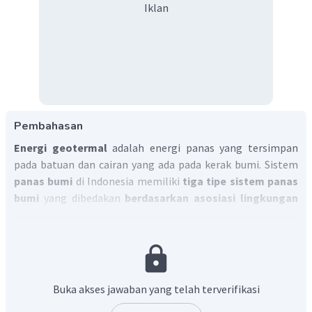
Iklan
Pembahasan
Energi geotermal
adalah energi panas yang tersimpan
pada batuan dan cairan yang ada pada kerak bumi. Sistem
panas bumi
di Indonesia memiliki
tiga tipe sistem panas
bumi
yang dibedakan
berdasarkan asosiasi lingkungan
geologinya
, yaitu:
Sistem panas bumi vulkanik
Sistem panas bumi vulkano tektonik
Sistem panas bumi nonvulkanik.
Buka akses jawaban yang telah terverifikasi
Sistem panas bumi non-vulkanik
merupakan sistem
panas bumi yang tidak memiliki kontak langsung