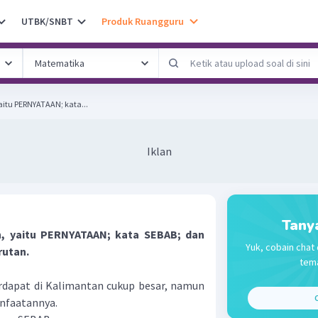
UTBK/SNBT
Produk Ruangguru
yaitu PERNYATAAN; kata...
Iklan
Tany
an, yaitu PERNYATAAN; kata SEBAB; dan
Yuk, cobain chat 
rutan.
tema
rdapat di Kalimantan cukup besar, namun
C
nfaatannya.