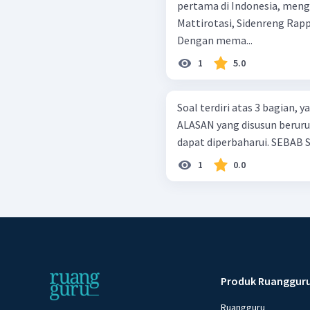
pertama di Indonesia, mengg
Mattirotasi, Sidenreng Rapp
Dengan mema...
1
5.0
Soal terdiri atas 3 bagian,
ALASAN yang disusun berurutan. Air adalah sumber daya 
d
1
0.0
Produk Ruanggur
Ruangguru