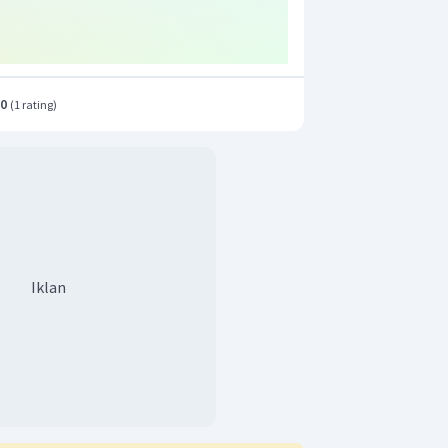
.0
(
1 rating
)
Iklan