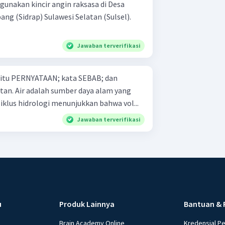
unakan kincir angin raksasa di Desa
ang (Sidrap) Sulawesi Selatan (Sulsel).
Jawaban terverifikasi
 yaitu PERNYATAAN; kata SEBAB; dan
alam yang
apat diperbaharui. SEBAB Siklus hidrologi menunjukkan bahwa vol...
Jawaban terverifikasi
u
Produk Lainnya
Bantuan & 
Brain Academy Online
Kredensial P