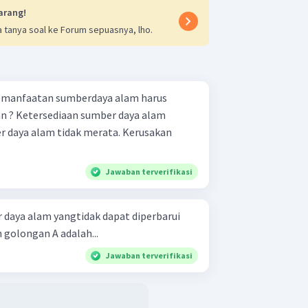
arang!
 tanya soal ke Forum sepuasnya, lho.
emanfaatan sumberdaya alam harus
ya alam
Jawaban terverifikasi
 daya alam yangtidak dapat diperbarui
golongan A adalah...
Jawaban terverifikasi