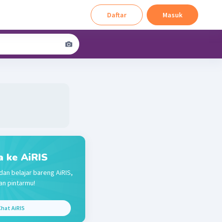
Daftar
Masuk
a ke AiRIS
dan belajar bareng AiRIS,
n pintarmu!
hat AiRIS