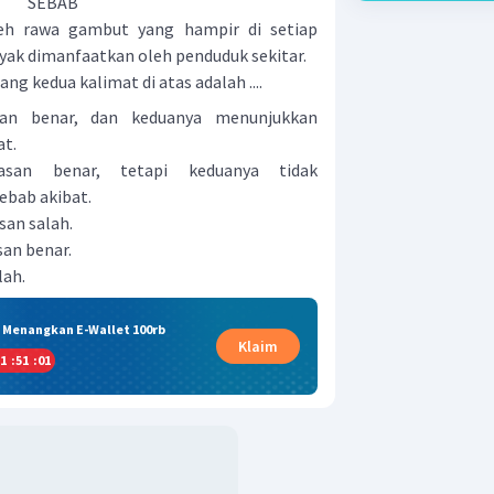
SEBAB
eh rawa gambut yang hampir di setiap
ak dimanfaatkan oleh penduduk sekitar.
ng kedua kalimat di atas adalah ....
san benar, dan keduanya menunjukkan
at.
asan benar, tetapi keduanya tidak
bab akibat.
san salah.
san benar.
lah.
& Menangkan E-Wallet 100rb
Klaim
1
:
51
:
00