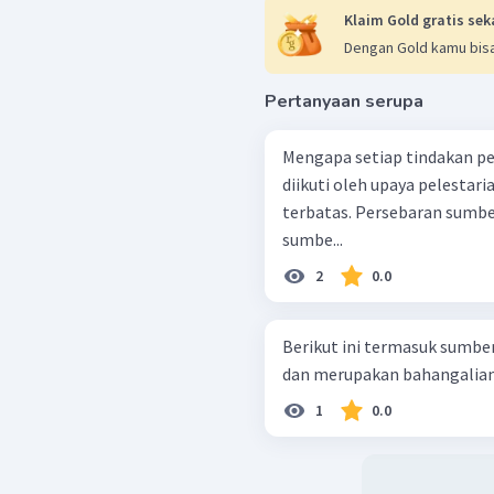
Klaim Gold gratis sek
Dengan Gold kamu bisa
Pertanyaan serupa
Mengapa setiap tindakan p
diikuti oleh upaya pelestarian ? Ketersediaan sumber da
terbatas. Persebaran sumber daya alam tidak merata. Kerusakan
sumbe...
2
0.0
Berikut ini termasuk sumber
dan merupakan bahangalian 
1
0.0