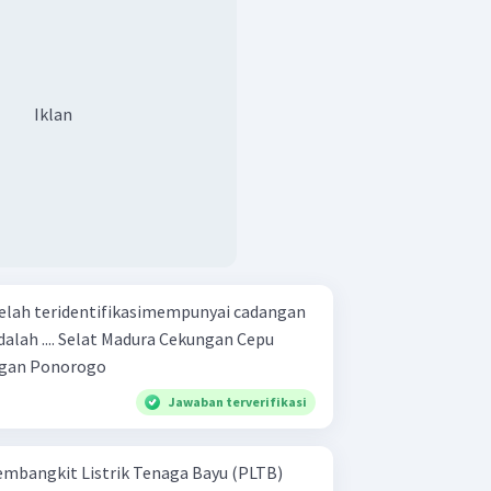
Iklan
elah teridentifikasimempunyai cadangan
 Cekungan Cepu
i Brantas Cekungan Ponorogo
Jawaban terverifikasi
bangkit Listrik Tenaga Bayu (PLTB)