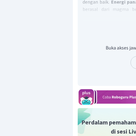
dengan baik.
Energi pan
berasal dari magma b
umumnya berasosisasi de
dapat dimanfaatkan u
demikian, Potensi geote
besar, namun belum
merupakan pernyataan 
Buka akses jaw
merupakan daerah yan
alam dan juga menyim
perikanan, perkebunan 
Jadi, jawaban yang tepa
Perdalam pemaham
di sesi L