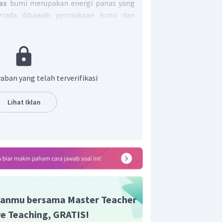
as
bumi merupakan energi panas yang
erada dibawah permukaan bumi dan
ngan gunung berapi. Energi panas bumi
ntuk pembangkit listrik. Dengan,
rmal yang terdapat di Kalimantan cukup
 optimal dalam pemanfaatannya.
yang salah.
Wilayah Kalimantan juga
aban yang telah terverifikasi
g tinggi akan potensi sumber daya
pan potensi dalam hal pertanian,
Lihat Iklan
dan pertambangan di Indonesia.
t adalah D.
anmu bersama Master Teacher
ive Teaching, GRATIS!