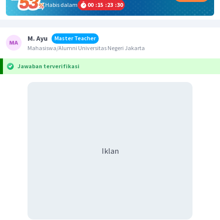
Habis dalam
00
:
15
:
23
:
30
M. Ayu
Master Teacher
Mahasiswa/Alumni Universitas Negeri Jakarta
Jawaban terverifikasi
Iklan