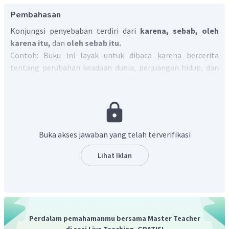
Pembahasan
Konjungsi penyebaban terdiri dari
karena, sebab, oleh
karena itu,
dan
oleh sebab itu.
Contoh: Buku ini layak untuk dibaca
karena
bercerita
tentang perubahan keadaan dunia, perjuangan hidup, dan
berbagai nasihat dari seorang ayah kepada anaknya.
Dengan demikian, dapat disimpulkan bahwa kata yang
merupakan konjungsi penyebaban terdiri dari karena,
sebab, oleh karena itu, dan oleh sebab itu.
Buka akses jawaban yang telah terverifikasi
Lihat Iklan
Perdalam pemahamanmu bersama Master Teacher
di sesi Live Teaching, GRATIS!