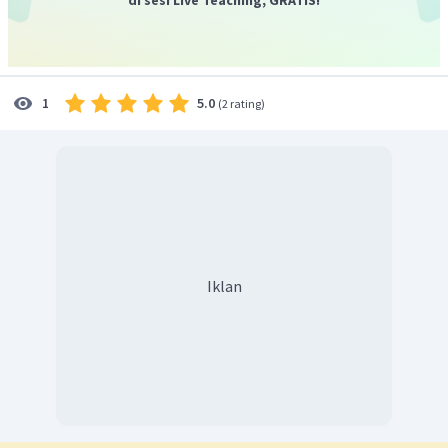
5.0
1
(
2 rating
)
Iklan