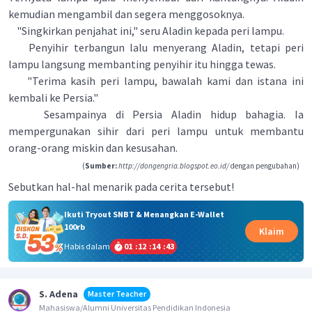
kemudian mengambil dan segera menggosoknya.
"Singkirkan penjahat ini," seru Aladin kepada peri lampu.
Penyihir terbangun lalu menyerang Aladin, tetapi peri
lampu langsung membanting penyihir itu hingga tewas.
"Terima kasih peri lampu, bawalah kami dan istana ini
kembali ke Persia."
Sesampainya di Persia Aladin hidup bahagia. Ia
mempergunakan sihir dari peri lampu untuk membantu
orang-orang miskin dan kesusahan.
(
Sumber:
http://dongengria.blogspot.eo.id/
dengan pengubahan)
Sebutkan hal-hal menarik pada cerita tersebut!
Ikuti Tryout SNBT & Menangkan E-Wallet
100rb
Klaim
Habis dalam
01
:
12
:
14
:
43
S. Adena
Master Teacher
Mahasiswa/Alumni Universitas Pendidikan Indonesia