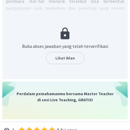
pembaca. Hal-hal menarik tersebut bisa berbentuk
pengalaman unik, keanehan, dan peristiwa yang minim
atau bahkan mustahil terjadi di dunia nyata.
Oleh karena itu, kita dapat menemukan hal-hal
menarik pada cerita fantasi Aladin dan Lampu Wasiat
sebagai berikut.
Buka akses jawaban yang telah terverifikasi
Aladin merapatkan kedua tangannya dan
mengusap jari-jarinya. Tiba-tiba sekelilingnya
Lihat Iklan
menjadi merah dan asap membumbung.
Bersamaan dengan itu muncul seorang raksasa.
Aladin sangat ketakutan.
Setelah tiba di rumah, ibu Aladin segera
menggosok lampu dan meminta peri lampu untuk
Perdalam pemahamanmu bersama Master Teacher
membawakan sebuah istana. Aladin dan ibunya
di sesi Live Teaching, GRATIS!
menunggu di atas bukit. Tak lama kemudian peri
lampu datang dengan istana megah di
punggungnya.
Sesampainya di Persia Aladin hidup bahagia. Ia
5.0
1
(
1 rating
)