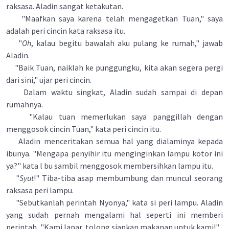
raksasa. Aladin sangat ketakutan.
"Maafkan saya karena telah mengagetkan Tuan," saya
adalah peri cincin kata raksasa itu.
"
Oh
, kalau begitu bawalah aku pulang ke rumah," jawab
Aladin.
"Baik Tuan, naiklah ke punggungku, kita akan segera pergi
dari sini," ujar peri cincin.
Dalam waktu singkat, Aladin sudah sampai di depan
rumahnya.
"Kalau tuan memerlukan saya panggillah dengan
menggosok cincin Tuan," kata peri cincin itu.
Aladin menceritakan semua hal yang dialaminya kepada
ibunya. "Mengapa penyihir itu menginginkan lampu kotor ini
ya?" kata l bu sambil menggosok membersihkan lampu itu.
"
Syut
!" Tiba-tiba asap membumbung dan muncul seorang
raksasa peri lampu.
"Sebutkanlah perintah Nyonya," kata si peri lampu. Aladin
yang sudah pernah mengalami hal seperti ini memberi
perintah, "Kami lapar, tolong siapkan makanan untuk kami!"