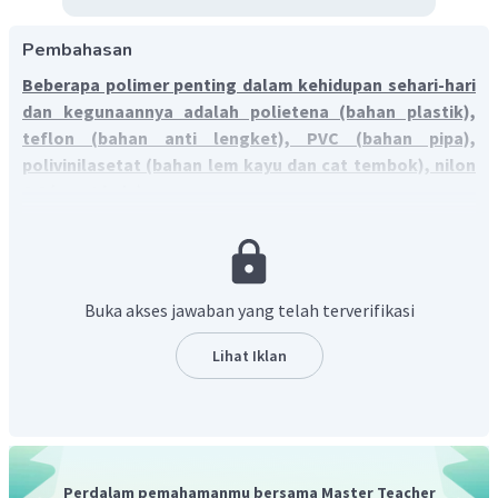
Pembahasan
Beberapa polimer penting dalam kehidupan sehari-hari
dan kegunaannya adalah polietena (bahan plastik),
teflon (bahan anti lengket), PVC (bahan pipa),
polivinilasetat (bahan lem kayu dan cat tembok), nilon
6,6 (serat kain).
Polimer adalah molekul raksasa (makromolekul) yang
disusun dari monomer-monomer melalui peristiwa
polimerisasi. Penggunaan polimer dalam kehidupan sehari-
hari sangat luas. Beberapa polimer digunakan untuk
Buka akses jawaban yang telah terverifikasi
membuat peralatan rumah tangga, kantor, dan peralatan
industri.
Lihat Iklan
Beberapa polimer penting dalam kehidupan sehari-hari
dan kegunaannya:
Polietena sebagai bahan plastik
Teflon sebagai produk alat rumah tangga anti
Perdalam pemahamanmu bersama Master Teacher