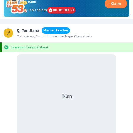
100rb
Klaim
Habis dalam
00
:
03
:
09
:
21
Q. 'Ainillana
Master Teacher
Q'
Mahasiswa/Alumni Universitas Negeri Yogyakarta
Jawaban terverifikasi
Iklan