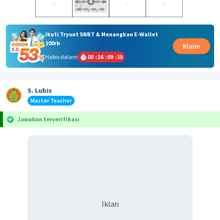
Ikuti Tryout SNBT & Menangkan E-Wallet
100rb
Klaim
Habis dalam
00
:
16
:
09
:
15
S. Lubis
Master Teacher
Jawaban terverifikasi
Iklan