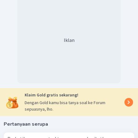
Iklan
Klaim Gold gratis sekarang!
Dengan Gold kamu bisa tanya soal ke Forum
sepuasnya, lho.
Pertanyaan serupa