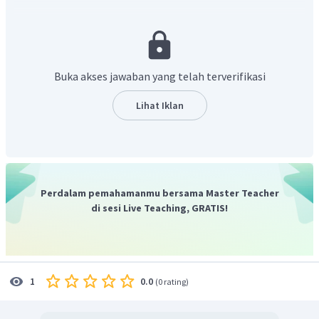
etanadiol). Monomer tersebut membentuk polimer
poli(etilenglikol).
Oleh karena itu, tabel dengan jawaban yang benar:
Buka akses jawaban yang telah terverifikasi
Lihat Iklan
Jadi, jawaban yang benar sesuai tabel diatas.
Perdalam pemahamanmu bersama Master Teacher
di sesi Live Teaching, GRATIS!
0.0
1
(
0 rating
)