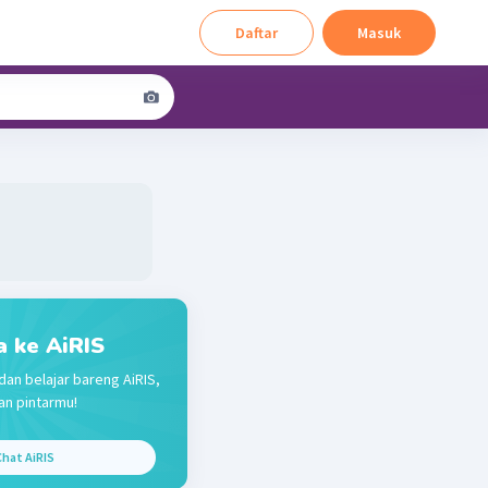
Daftar
Masuk
a ke AiRIS
dan belajar bareng AiRIS,
n pintarmu!
hat AiRIS