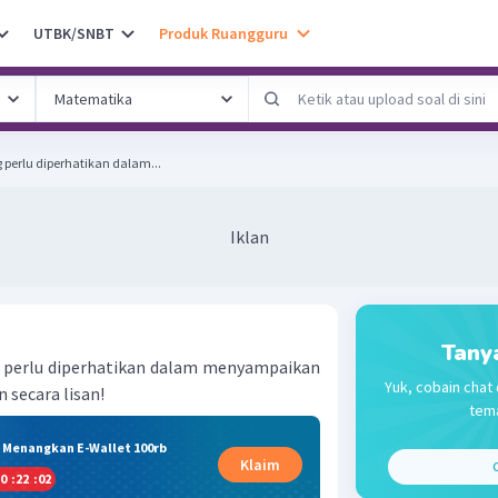
UTBK/SNBT
Produk Ruangguru
perlu diperhatikan dalam...
Iklan
Tany
 perlu diperhatikan dalam menyampaikan
Yuk, cobain chat 
 secara lisan!
tema
& Menangkan E-Wallet 100rb
Klaim
C
0
:
22
:
01