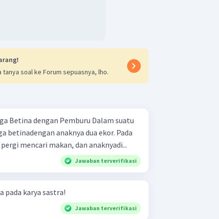
arang!
 tanya soal ke Forum sepuasnya, lho.
ga betinadengan anaknya dua ekor. Pada
 pergi mencari makan, dan anaknyadi...
Jawaban terverifikasi
 pada karya sastra!
Jawaban terverifikasi