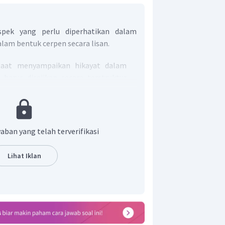
spek yang perlu diperhatikan dalam
am bentuk cerpen secara lisan.
aat menyampaikan hikayat dalam
 harus disajikan secara terstruktur
gan alur ceritanya.
ntonasi.
Saat menyampaikan secara
ngar dengan jelas oleh audiens. Selain
ara menyampaikan cerita dengan
aban yang telah terverifikasi
asanya juga harus jelas. Kemudian,
rendahnya suara harus sesuai dengan
Lihat Iklan
 disajikan.
at menyampaikan secara lisan, gerak
ut muka (mimik) harus sesuai dengan
ajikan.
ek yang perlu diperhatikan dalam