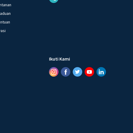
ntanan
gaduan
entuan
vasi
Ikuti Kami