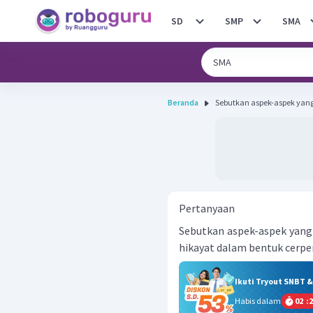
SD
SMP
SMA
Beranda
Sebutkan aspek-aspek yang 
Pertanyaan
Sebutkan aspek-aspek yang
hikayat dalam bentuk cerpen
Ikuti Tryout SNBT 
Habis dalam
02
:
2