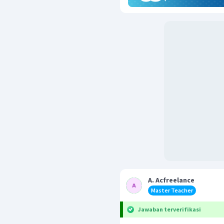
A. Acfreelance
Master Teacher
Jawaban terverifikasi