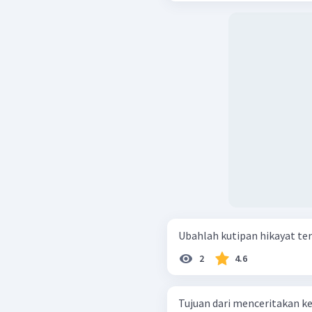
Ubahlah kutipan hikayat te
2
4.6
Tujuan dari menceritakan ke