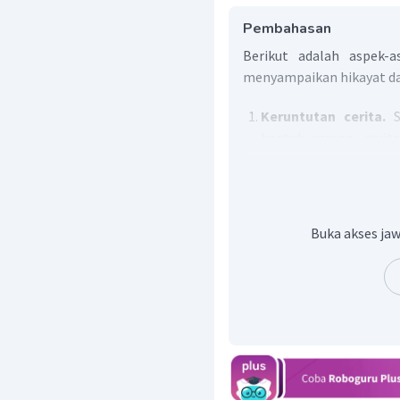
Pembahasan
Berikut adalah aspek-a
menyampaikan hikayat dal
Keruntutan cerita.
S
bentuk cerpen, cerita
atau teratur sesuai den
Suara, lafal, dan i
lisan, suara harus dide
itu, lafal atau c
Buka akses jaw
mengucapkan bunyi bah
intonasi atau tinggi 
dialog atau cerita yang
Gestur dan mimik.
Sa
tubuh (gestur) dan ra
cerita yang sedang dis
Dengan demikian, asp