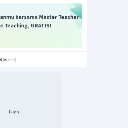
lam bentuk cerpen secara lisan adalah
, lafal, dan intonasi, serta gestur dan
anmu bersama Master Teacher
ive Teaching, GRATIS!
.0
(
0 rating
)
Iklan