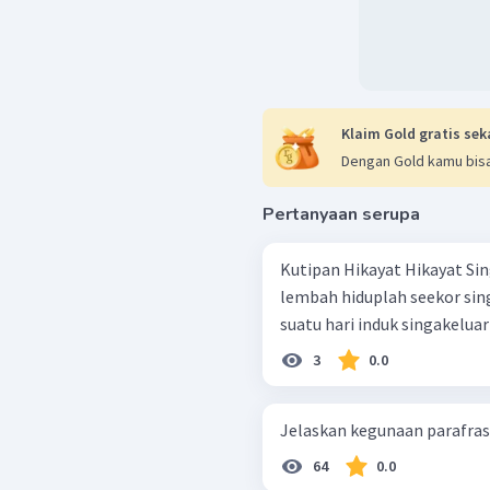
Klaim Gold gratis sek
Dengan Gold kamu bisa
Pertanyaan serupa
Kutipan Hikayat Hikayat Singa Betina dengan Pemburu Dalam suatu
lembah hiduplah seekor sin
suatu hari induk singakeluar
3
0.0
Jelaskan kegunaan parafrasa
64
0.0