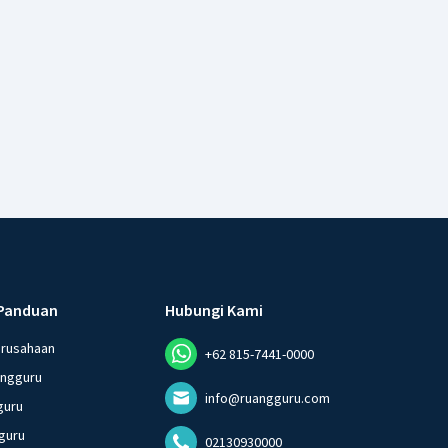
Panduan
Hubungi Kami
erusahaan
+62 815-7441-0000
angguru
info@ruangguru.com
guru
guru
02130930000