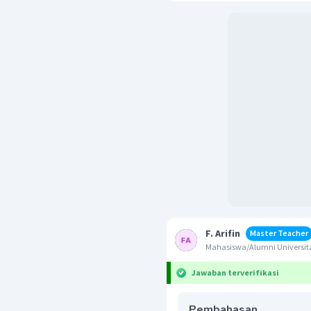
F. Arifin
Master Teacher
Mahasiswa/Alumni Universita
Jawaban terverifikasi
Pembahasan