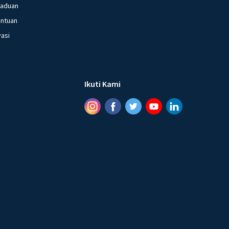
gaduan
entuan
vasi
Ikuti Kami