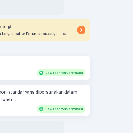
arang!
 tanya soal ke Forum sepuasnya, lho.
Jawaban terverifikasi
t non-standar yang dipergunakan dalam
oleh ....
Jawaban terverifikasi