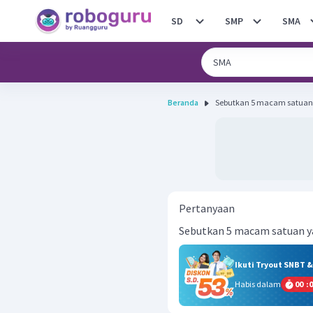
SD
SMP
SMA
Beranda
Sebutkan 5 macam satuan 
Pertanyaan
Sebutkan 5 macam satuan y
Ikuti Tryout SNBT 
Habis dalam
00
:
0