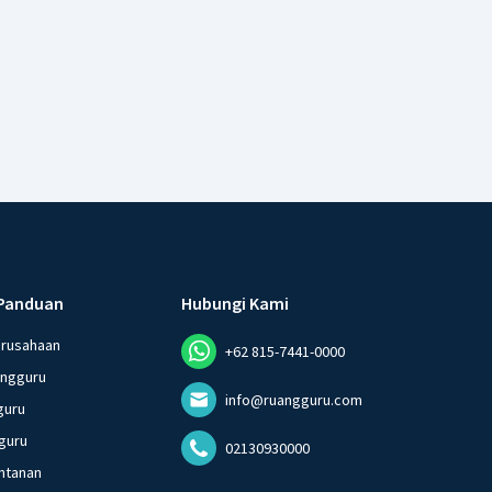
Panduan
Hubungi Kami
erusahaan
+62 815-7441-0000
angguru
info@ruangguru.com
guru
guru
02130930000
ntanan