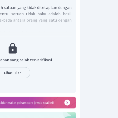
ah
satuan yang tidak ditetapkan dengan
entu. satuan tidak baku adalah hasil
a-beda antara orang yang satu dengan
ak baku adalah Patok (luas), Jengkal
ng), Depa (panjang), Kaleng (massa).
ung kelapa (massa).
aban yang telah terverifikasi
Lihat Iklan