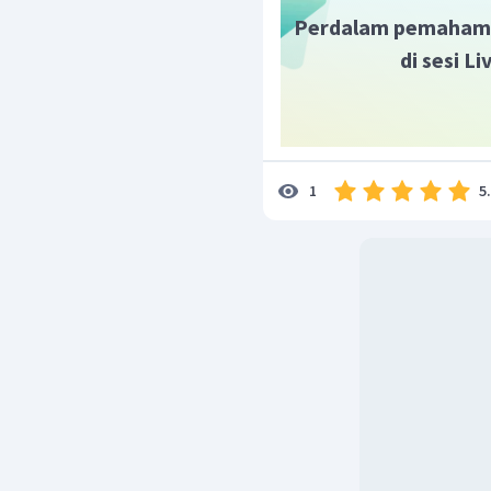
Perdalam pemaham
di sesi L
5
1