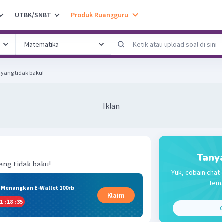
UTBK/SNBT
Produk Ruangguru
yang tidak baku!
Iklan
Tany
ang tidak baku!
Yuk, cobain chat 
tema
& Menangkan E-Wallet 100rb
Klaim
1
:
18
:
35
C