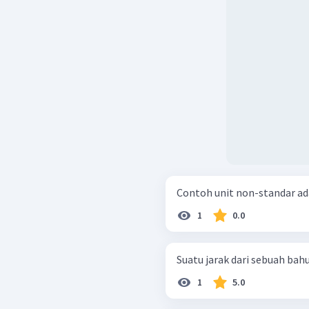
Contoh unit non-standar adal
1
0.0
Suatu jarak dari sebuah bahu
1
5.0