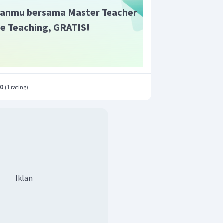
anmu bersama Master Teacher
ive Teaching, GRATIS!
.0
(
1 rating
)
Iklan