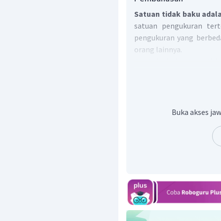
Satuan tidak baku adal
satuan pengukuran tert
pengukuran yang berbed
orang lainnya.
Contoh dari satuan tid
(panjang), Kaki (panja
Botol (volume), Tempur
Buka akses jaw