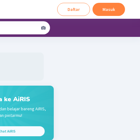
Daftar
Masuk
a ke AiRIS
dan belajar bareng AiRIS,
n pintarmu!
hat AiRIS