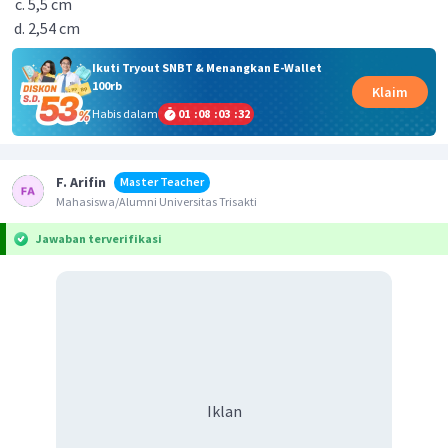
5,5 cm
2,54 cm
Ikuti Tryout SNBT & Menangkan E-Wallet
100rb
Klaim
Habis dalam
01
:
08
:
03
:
32
F. Arifin
Master Teacher
Mahasiswa/Alumni Universitas Trisakti
Jawaban terverifikasi
Iklan