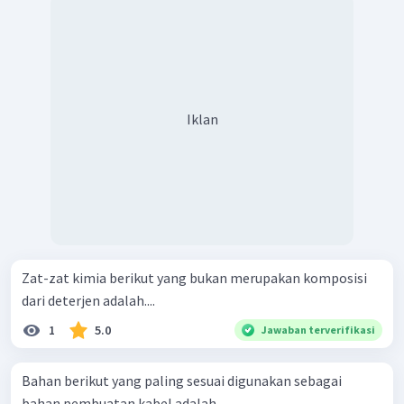
PVC, kalsium sulfat dihidrat sebagai pembuat papan
gypsum, mineral Magnesium-Kalsium Silikat
dalam atap asebes serta urea dan formalin dalam lem
kayu.
Iklan
Zat-zat kimia berikut yang bukan merupakan komposisi
dari deterjen adalah....
1
5.0
Jawaban terverifikasi
Bahan berikut yang paling sesuai digunakan sebagai
bahan pembuatan kabel adalah …