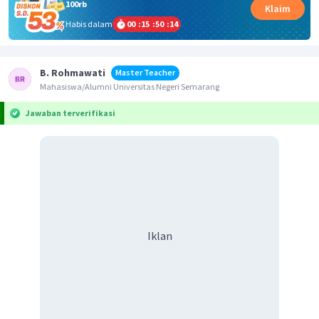
100rb
Klaim
Habis dalam
00
:
15
:
50
:
14
B. Rohmawati
Master Teacher
Mahasiswa/Alumni Universitas Negeri Semarang
Jawaban terverifikasi
Iklan