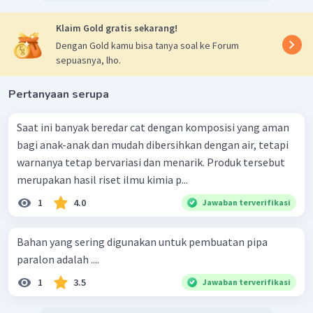
digunakan oleh masyarakat Indonesia. Asbes atau
asbestos adalah salah satu bahan tambang yang
Klaim Gold gratis sekarang!
terdiri dari
Magnesium-Kalsium Silikat
yang
Dengan Gold kamu bisa tanya soal ke Forum
berbentuk serat. Asbes dinilai ekonomis karena
sepuasnya, lho.
harganya yang murah, tetapi partikel-partikel asbes
dapat terhirup ke paru-paru dan bersifat
Pertanyaan serupa
karsionogenik.
Lem kayu
Saat ini banyak beredar cat dengan komposisi yang aman
Lem kayu ini banyak jenisnya tergantung dari
bagi anak-anak dan mudah dibersihkan dengan air, tetapi
komposisi kimianya. Salah satu jenis lem kayu yang
warnanya tetap bervariasi dan menarik. Produk tersebut
umum digunakan adalah lem urea formaldehida yang
merupakan hasil riset ilmu kimia p...
terbuat dari
urea dan formalin (formaldehida)
.
1
4.0
Jawaban terverifikasi
Namun formalin sendiri diketahui memiliki efek
buruk bagi kesehatan bila terhirup.
Bahan yang sering digunakan untuk pembuatan pipa
Jadi, 5 contoh bahan kimia dan fungsinya yang
paralon adalah ....
terkandung dalam produk material bangunan
1
3.5
Jawaban terverifikasi
adalah kapur, silika dan oksida besi dalam
semen, polivinil klorida sebagai pembuat pipa