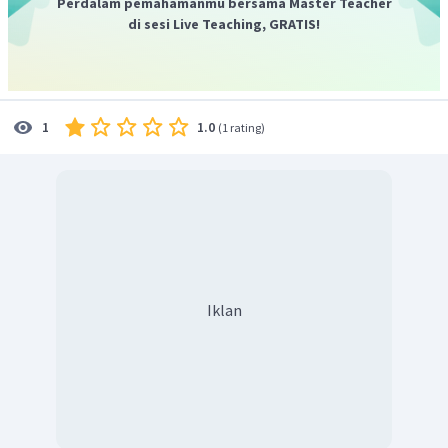
Perdalam pemahamanmu bersama Master Teacher
terdiri dari
,
,
dan
yang
di sesi Live Teaching, GRATIS!
merupakan bahan oksida dominan. Sedangkan oksida
lain yang jumlahnya hanya beberapa persen dari
berat semen adalah
,
,
dan
.
Pipa PVC
1.0
1
(
1 rating
)
Pipa PVC dibuat dari bahan
Polivinil klorida
(PVC)
adalah polimer termoplastik yang memiliki sifat
kuat, fleksibel, anti korosi, ringan dan mudah
dirangkai. Selain itu pipa PVC juga harganya relatif
murah dan sering digunakan pada saluran air.
Papan gypsum
Gypsum board
atau papan gypsum adalah material
yang sering digunakan sebagai lapisan dinding
Iklan
interior atau penutup dinding batu bata. Bahan
utama pembuatan papan gypsum adalah
kalsium
sulfat dihidrat
dengan rumus kimia
.
Atap asbes
Atap asbes adalah jenis atap yang paling banyak