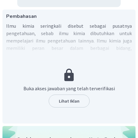
Pembahasan
Ilmu kimia seringkali disebut sebagai pusatnya
pengetahuan, sebab ilmu kimia dibutuhkan untuk
mempelajari ilmu pengetahuan lainnya. Ilmu kimia juga
memiliki peran besar dalam berbagai bidang,
seperti kesehatan dan kedokteran, energi dan lingkungan,
teknologi bahan (
material technology
), bidang pangan dan
pertanian, dan sebagainya.
Tanpa kita sadari, ternyata banyak material dan bahan
bangunan yang mengandung bahan kimia. Beberapa
Buka akses jawaban yang telah terverifikasi
material bangunan yang mengandung bahan kimia di
antaranya adalah sebagai berikut.
Lihat Iklan
Semen
Bahan dasar penyusun semen terdiri dari bahan-
bahan yang terutama mengandung
kapur, silika dan
oksida besi
. Komposisi kimia semen pada umumnya