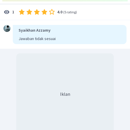
4.0
1
(
5 rating
)
Syaikhan Azzamy
Jawaban tidak sesuai
Iklan