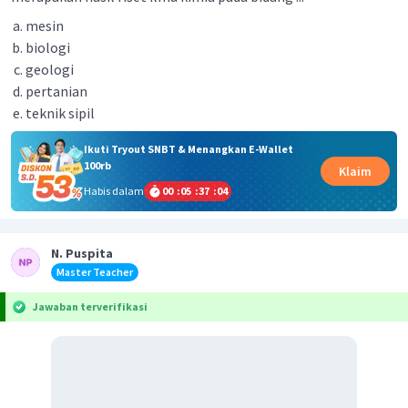
mesin
biologi
geologi
pertanian
teknik sipil
Ikuti Tryout SNBT & Menangkan E-Wallet
100rb
Klaim
Habis dalam
00
:
05
:
37
:
03
N. Puspita
Master Teacher
Jawaban terverifikasi