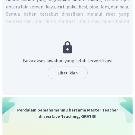
antara lain semen, kayu,
cat
, paku, besi, pipa, lem, dan baja.
Semua bahan tersebut dihasilkan melalui riset yang
berdasarkan ilmu kimia. Manfaat ilmu kimia dalam hal ini
agar bahan-bahan bangunan tersebut dapat diketahui
kelebihan atau kekurangannya sehingga dapat
meminimalkan kecelakaan di kemudian hari dan
menghemat biaya operasional.
Jadi, jawaban yang benar adalah E.
Buka akses jawaban yang telah terverifikasi
Lihat Iklan
Perdalam pemahamanmu bersama Master Teacher
di sesi Live Teaching, GRATIS!