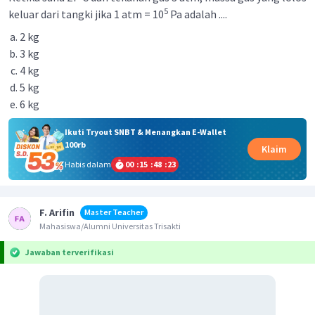
5
keluar dari tangki jika 1 atm = 10
Pa adalah ....
2 kg
3 kg
4 kg
5 kg
6 kg
Ikuti Tryout SNBT & Menangkan E-Wallet
100rb
Klaim
Habis dalam
00
:
15
:
48
:
23
F. Arifin
Master Teacher
Mahasiswa/Alumni Universitas Trisakti
Jawaban terverifikasi