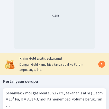
△
=
2
kg
m
Dengan demikian, massa gas yang lolos keluar dari
tangki adalah 2 kg.
Iklan
Jadi, jawaban yang tepat adalah A.
Klaim Gold gratis sekarang!
Dengan Gold kamu bisa tanya soal ke Forum
sepuasnya, lho.
Pertanyaan serupa
Sebanyak 2 mol gas ideal suhu 27°C, tekanan 1 atm ( 1 atm
= 10⁵ Pa, R = 8,314 J/mol.K) menempati volume berukuran
…