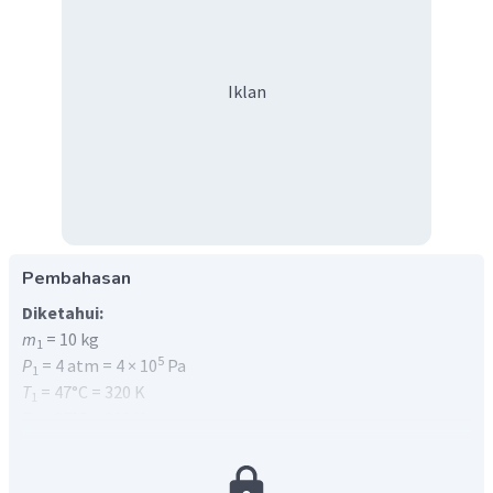
Iklan
Pembahasan
Diketahui:
m
= 10 kg
1
5
P
= 4 atm = 4 × 10
Pa
1
T
= 47°C = 320 K
1
T
= 27°C = 300 K
2
5
P
= 3 atm = 3 × 10
Pa
2
Ditanya:
∆
m
= ...?