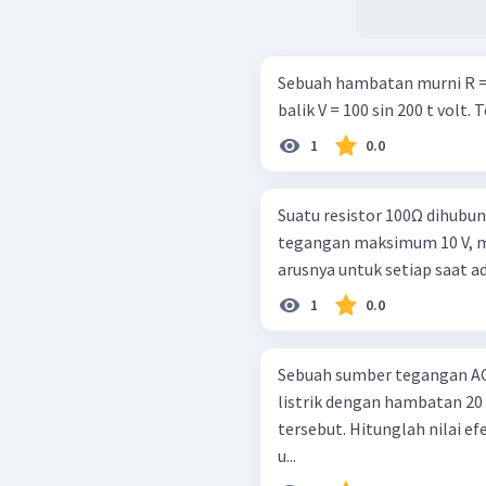
Sebuah hambatan murni R =
balik V = 100 sin 200 t volt
1
0.0
Suatu resistor 100Ω dihubu
tegangan maksimum 10 V, 
arusnya untuk setiap saat 
1
0.0
Sebuah sumber tegangan AC d
listrik dengan hambatan 2
tersebut. Hitunglah nilai ef
u...