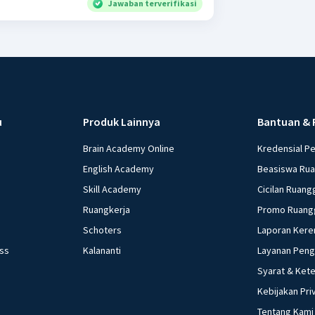
Jawaban terverifikasi
u
Produk Lainnya
Bantuan & 
Brain Academy Online
Kredensial P
English Academy
Beasiswa Ru
Skill Academy
Cicilan Ruang
Ruangkerja
Promo Ruang
Schoters
Laporan Kere
ess
Kalananti
Layanan Pen
Syarat & Ket
Kebijakan Pri
Tentang Kami