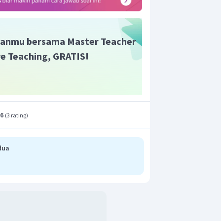
nsi sumber adalah 50 Hz.
anmu bersama Master Teacher
ive Teaching, GRATIS!
.6
(
3 rating
)
dua