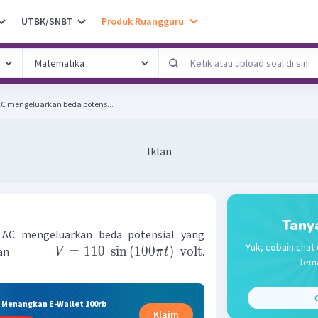
UTBK/SNBT
Produk Ruangguru
C mengeluarkan beda potens...
Iklan
Tany
AC mengeluarkan beda potensial yang
Yuk, cobain chat 
=
110
sin
(
100
)
volt
samaan
.
V
π
t
tema
C
& Menangkan E-Wallet 100rb
Klaim