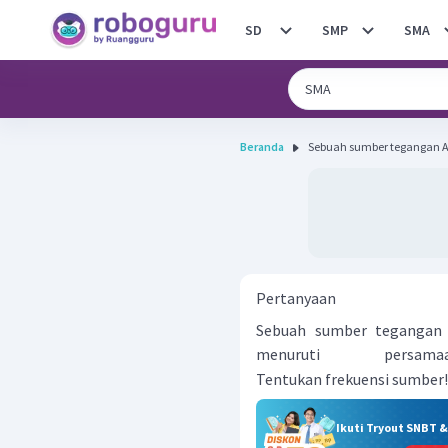
SD
SMP
SMA
Beranda
Sebuah sumber tegangan A
Pertanyaan
Sebuah sumber tegangan 
menuruti per
Tentukan frekuensi sumber!
Ikuti Tryout SNBT 