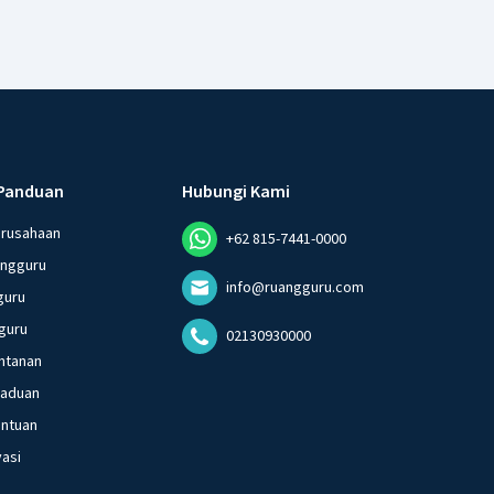
Panduan
Hubungi Kami
erusahaan
+62 815-7441-0000
angguru
info@ruangguru.com
guru
guru
02130930000
ntanan
gaduan
entuan
vasi