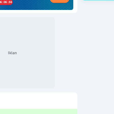
6
:
06
:
33
Iklan