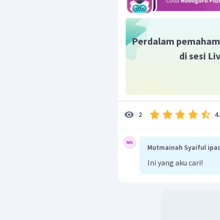
=
f
2
π
=
50
Hz
f
Dengan demikian frekue
Perdalam pemaham
di sesi L
4
2
Mutmainah Syaiful ipa
Ini yang aku cari!