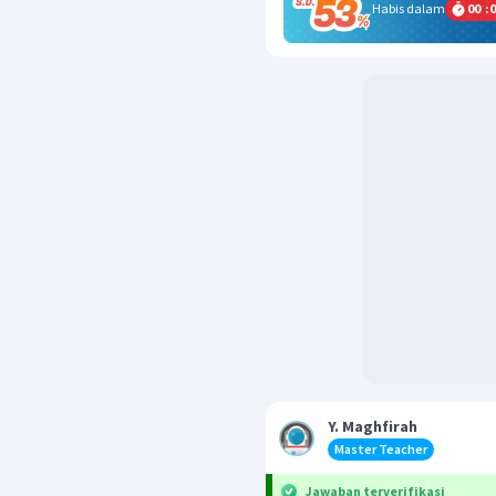
Habis dalam
00
:
0
Y. Maghfirah
Master Teacher
Jawaban terverifikasi