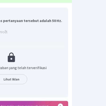
s pertanyaan tersebut adalah 50 Hz.
volt
ada rangkaian AC adalah
)
V
ω
t
aban yang telah terverifikasi
0
)
V
,
sehingga
:
π
t
Lihat Iklan
n kecepatan sudut sebagai berikut: