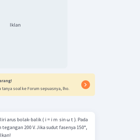
Iklan
arang!
 tanya soal ke Forum sepuasnya, lho.
arus bolak-balik ( i = i m ​ sin ω t ). Pada
 tegangan 200 V. Jika sudut fasenya 150°,
lkan!