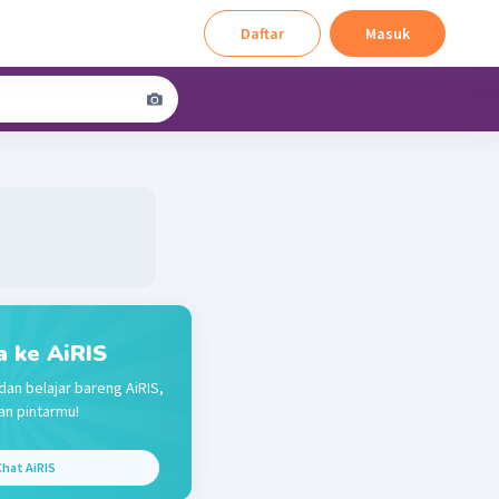
Daftar
Masuk
a ke AiRIS
dan belajar bareng AiRIS,
n pintarmu!
hat AiRIS