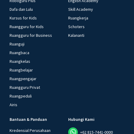
Roboguru Plus
English Academy
Dafa dan Lulu
Skill Academy
Kursus for Kids
Ruangkerja
Ruangguru for Kids
Schoters
Ruangguru for Business
Kalananti
Ruanguji
Ruangbaca
Ruangkelas
Ruangbelajar
Ruangpengajar
Ruangguru Privat
Ruangpeduli
Airis
Bantuan & Panduan
Hubungi Kami
Kredensial Perusahaan
+62 815-7441-0000