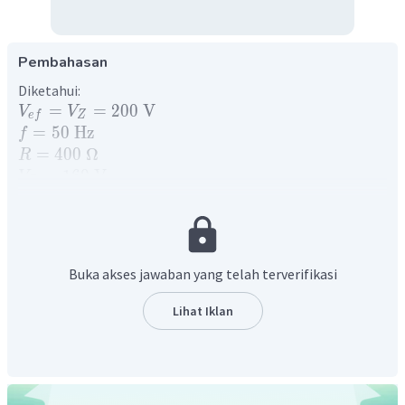
Pembahasan
Diketahui:
=
=
200
V
V
V
e
f
Z
=
50
Hz
f
=
400
Ω
R
=
160
V
V
R
Ditanya:
Tegangan pada kapasitor (
V
)?
C
Penyelesaian:
Nilai tegangan efektif pada kapasitor dapat dicari
Buka akses jawaban yang telah terverifikasi
menggunakan persamaan:
2
2
Lihat Iklan
=
−
V
V
V
C
Z
R
2
2
=
20
0
−
16
0
V
C
=
14400
V
C
=
120
V
V
C