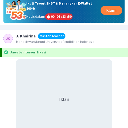
Ikuti Tryout SNBT & Menangkan E-Wallet
100rb
Klaim
Habis dalam
00
:
06
:
13
:
50
J. Khairina
Master Teacher
Mahasiswa/Alumni Universitas Pendidikan Indonesia
Jawaban terverifikasi
Iklan