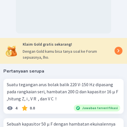
Klaim Gold gratis sekarang!
Dengan Gold kamu bisa tanya soal ke Forum
sepuasnya, lho.
Pertanyaan serupa
Suatu tegangan arus bolak balik 220 V-150 Hz dipasang
pada rangkaian seri, hambatan 200 Ω dan kapasitor 16 μ F
,hitung Z, i , V R ​ , dan V C ​ !
4
0.0
Jawaban terverifikasi
Sebuah kapasitor 50 μ F dengan hambatan ekuivalennya