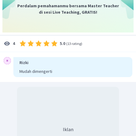
Maka tegangan pada kapasitor adalah 120 V.
Perdalam pemahamanmu bersama Master Teacher
di sesi Live Teaching, GRATIS!
5.0
4
(
13 rating
)
Rizki
Mudah dimengerti
Iklan