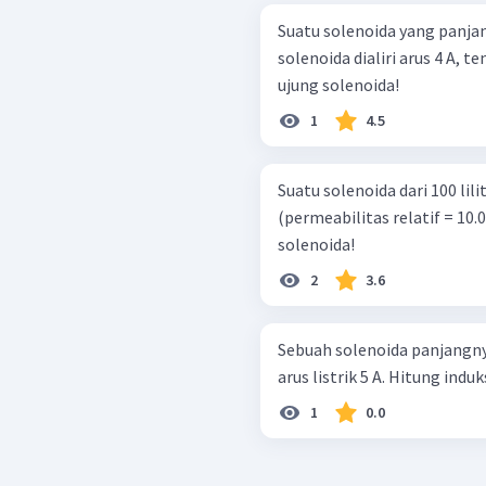
Suatu solenoida yang panjan
solenoida dialiri arus 4 A, 
ujung solenoida!
1
4.5
Suatu solenoida dari 100 lilit
(permeabilitas relatif = 10
solenoida!
2
3.6
Sebuah solenoida panjangny
arus listrik 5 A. Hitung indu
1
0.0