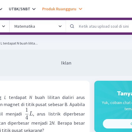
UTBK/SNBT
Produk Ruangguru
 terdapat N buah lilita...
Iklan
Tany
ng
L
terdapat
N
buah lilitan dialiri arus
Yuk, cobain chat 
magnet di titik pusat sebesar B. Apabila
tema
1
cil menjadi
, arus listrik diperbesar
L
4
tan diperbesar menjadi 2
N
.
Berapa besar
C
titik pusat sekarang?