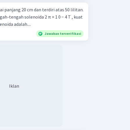
panjang 20 cm dan terdiri atas 50 lilitan.
gah-tengah solenoida 2 π × 1 0 − 4 T , kuat
noida adalah....
Jawaban terverifikasi
Iklan