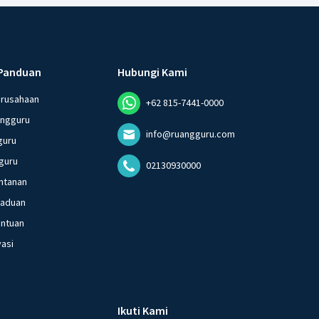
Panduan
Hubungi Kami
erusahaan
+62 815-7441-0000
angguru
info@ruangguru.com
guru
guru
02130930000
ntanan
gaduan
entuan
vasi
Ikuti Kami