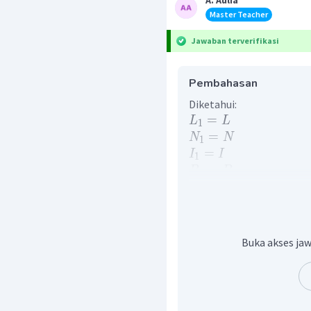
A. Aulia
Master Teacher
Jawaban terverifikasi
Pembahasan
Diketahui:
=
L
L
1
=
N
N
1
=
I
I
1
=
B
B
1
1
=
L
L
2
4
=
2
I
I
2
=
2
N
N
2
Buka akses jaw
Ditanya:
B
= ?
2
Kuat medan magnet pada 
persamaan: