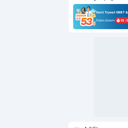
Ikuti Tryout SNBT 
Habis dalam
01
:
0