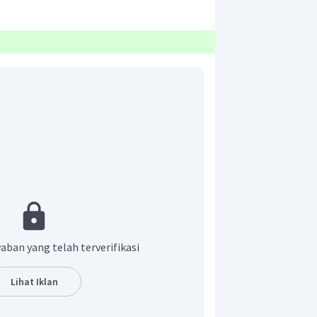
aban yang telah terverifikasi
pusat solenoida dapat dihitung dengan
Lihat Iklan
μ
N
I
o
=
B