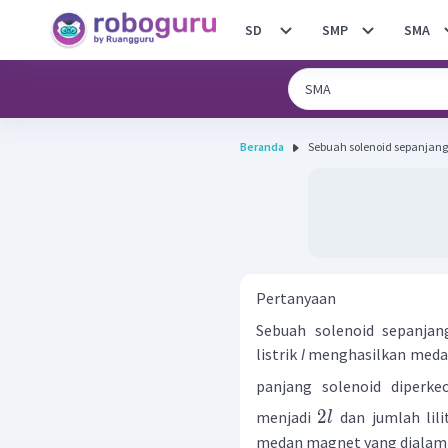
SD
SMP
SMA
Beranda
Sebuah solenoid sepanjang L
Pertanyaan
Sebuah solenoid sepanja
listrik
I
menghasilkan medan 
panjang solenoid diperke
2
menjadi
dan jumlah lili
l
medan magnet yang dialami 