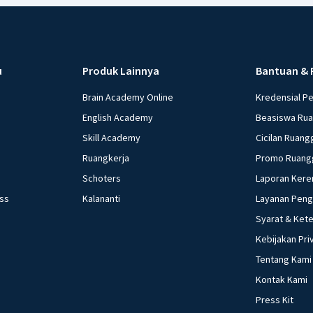
u
Produk Lainnya
Bantuan & 
Brain Academy Online
Kredensial P
English Academy
Beasiswa Ru
Skill Academy
Cicilan Ruang
Ruangkerja
Promo Ruang
Schoters
Laporan Kere
ess
Kalananti
Layanan Pen
Syarat & Ket
Kebijakan Pri
Tentang Kami
Kontak Kami
Press Kit