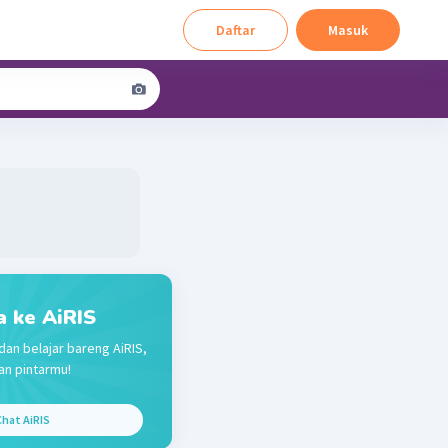
Daftar
Masuk
a ke AiRIS
dan belajar bareng AiRIS,
n pintarmu!
hat AiRIS