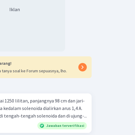
Iklan
arang!
 tanya soal ke Forum sepuasnya, lho.
1250 lilitan, panjangnya 98 cm dan jari-
 kedalam solenoida dialirkan arus 1,4 A.
 tengah-tengah solenoida dan di ujung-...
Jawaban terverifikasi