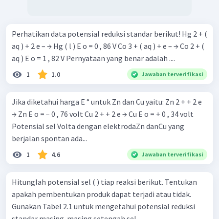
Perhatikan data potensial reduksi standar berikut! Hg 2 + (
aq ) + 2 e – → Hg ( l ) E o = 0 , 86 V Co 3 + ( aq ) + e – → Co 2 + (
aq ) E o = 1 , 82 V Pernyataan yang benar adalah ....
1
1.0
Jawaban terverifikasi
Jika diketahui harga E ° untuk Zn dan Cu yaitu: Zn 2 + + 2 e
→ Zn E o = − 0 , 76 volt Cu 2 + + 2 e → Cu E o = + 0 , 34 volt
Potensial sel Volta dengan elektrodaZn danCu yang
berjalan spontan ada...
1
4.6
Jawaban terverifikasi
Hitunglah potensial sel ( ) tiap reaksi berikut. Tentukan
apakah pembentukan produk dapat terjadi atau tidak.
Gunakan Tabel 2.1 untuk mengetahui potensial reduksi
standar masing-masing setengah sel. ...