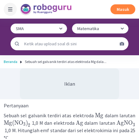
Masuk
Beranda
Sebuah sel galvanik terdiri atas elektroda Mg dala...
Iklan
Pertanyaan
Mg
Sebuah sel galvanik terdiri atas elektroda
dalam larutan
Mg
(
NO
)
Ag
AgNO
1,0 M dan elektroda
dalam larutan
3
3
2
1,0 M. Hitunglah emf standar dari sel elektrokimia ini pada 25
°C.