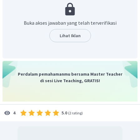
logam pada 25 °C adalah sebagai berikut.
Berdasarkan data
di atas, Magnesium akan mengalami
Buka akses jawaban yang telah terverifikasi
oksidasi dan Perak akan mengalami reduksi, sehingga nilai
Lihat Iklan
potensial sel nya adalah sebagai berikut.
Jadi, jawaban yang benar adalah +3,17 volt.
Perdalam pemahamanmu bersama Master Teacher
di sesi Live Teaching, GRATIS!
5.0
4
(
2 rating
)