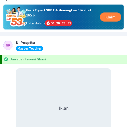
Ikuti Tryout SNBT & Menangkan E-Wallet
100rb
Klaim
Habis dalam
00
:
20
:
23
:
31
N. Puspita
Master Teacher
Jawaban terverifikasi
Iklan