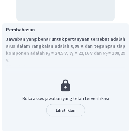
Pembahasan
Jawaban yang benar untuk pertanyaan tersebut adalah
arus dalam rangkaian adalah 0,98 A dan tegangan tiap
komponen adalah
V
= 24,5 V,
V
= 22,16 V dan
V
= 108,29
R
L
C
V.
Diketahui:
−
3
=
25
Ω
=
30
mH
=
30
×
1
0
H
=
12
F
=
12
×
R
L
C
μ
=
...
?
=
...
?
=
...
?
=
...
?
Ditanyakan:
I
V
V
V
R
L
C
Rangkaian seri RLC pada arus bolak-balik terdiri dari
resistor (
R
), induktor (
L
) dan kapasitor (
C
) yang
Buka akses jawaban yang telah terverifikasi
dihubungkan dengan sumber tegangan AC dan disusun
secara seri. Hambatan yang dihasilkan oleh resistor disebut
Lihat Iklan
resistansi, hambatan yang dihasilkan oleh induktor disebut
reaktansi induktif (
X
), dan hambatan yang dihasilkan oleh
L
kapasitor disebut reaktansi kapasitif (
X
). Ketiga besar