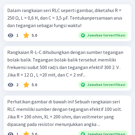
Dalam rangkaian seri RLC seperti gambar, diketahui R =
250 Ω, L = 0,6 H, dan C = 3,5 µF. Tentukanpersamaan arus
dan tegangan sebagai fungsi waktu!
1
5.0
Jawaban terverifikasi
Rangkaian R-L-C dihubungkan dengan sumber tegangan
bolak-balik. Tegangan bolak-balik tersebut memiliki
frekuensi sudut 500 rad/s dan tegangan efektif 300 2 ​ V .
Jika R = 12 Ω , L =20 mH, dan C = 2 mF...
2
5.0
Jawaban terverifikasi
Perhatikan gambar di bawah ini! Sebuah rangkaian seri
RLC memiliki sumber dengan tegangan efektif 100 volt.
Jika R = 100 ohm, XL = 200 ohm, dan voltmeter yang
dipasang pada resistor menunjukkan angka ...
1
5.0
Jawaban terverifikasi