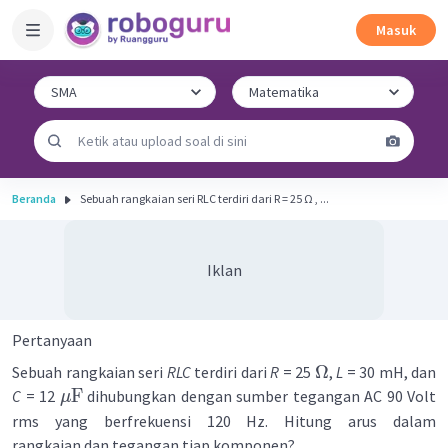
Masuk
Beranda
Sebuah rangkaian seri RLC terdiri dari R = 25 Ω , ...
Iklan
Pertanyaan
Ω
Sebuah rangkaian seri
RLC
terdiri dari
R
= 25
,
L
= 30 mH, dan
F
C
= 12
dihubungkan dengan sumber tegangan AC 90 Volt
μ
rms yang berfrekuensi 120 Hz. Hitung arus dalam
rangkaian dan tegangan tiap komponen?