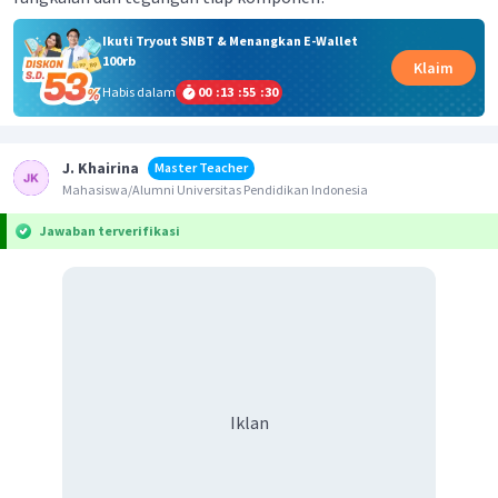
Ikuti Tryout SNBT & Menangkan E-Wallet
100rb
Klaim
Habis dalam
00
:
13
:
55
:
30
J. Khairina
Master Teacher
Mahasiswa/Alumni Universitas Pendidikan Indonesia
Jawaban terverifikasi
Iklan