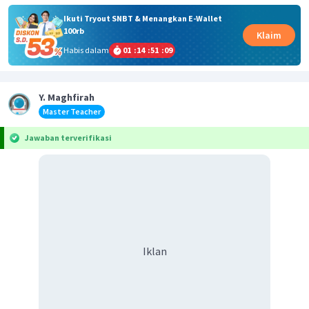
Ikuti Tryout SNBT & Menangkan E-Wallet
100rb
Klaim
Habis dalam
01
:
14
:
51
:
08
Y. Maghfirah
Master Teacher
Jawaban terverifikasi
Iklan