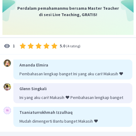
Perdalam pemahamanmu bersama Master Teacher
di sesi Live Teaching, GRATIS!
5.0
1
(
4 rating
)
Amanda Elmira
Pembahasan lengkap banget Ini yang aku cari! Makasih ❤️
Glenn Singkali
Ini yang aku cari! Makasih ❤️ Pembahasan lengkap banget
Tsaniaturrokhmah Izzulhaq
Mudah dimengerti Bantu banget Makasih ❤️