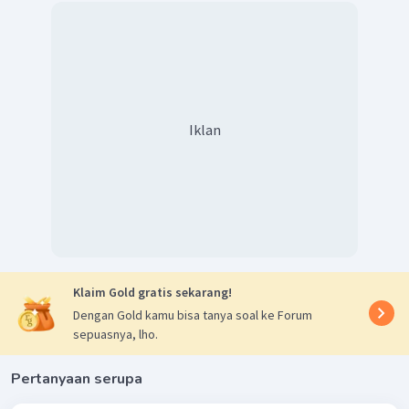
Iklan
Klaim Gold gratis sekarang!
Dengan Gold kamu bisa tanya soal ke Forum
sepuasnya, lho.
Pertanyaan serupa