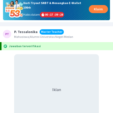
Ikuti Tryout SNBT & Menangkan E-Wallet
100rb
Klaim
Habis dalam
00
:
17
:
39
:
28
P. Tessalonika
Master Teacher
Mahasiswa/Alumni Universitas Negeri Medan
Jawaban terverifikasi
Iklan