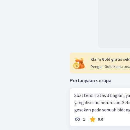
Jadi besar
F
adalah 100 
Dengan demikian jawaba
Klaim Gold gratis sek
Dengan Gold kamu bisa
Pertanyaan serupa
Soal terdiri atas 3 bagian,
yang disusun berurutan. Sebuah kubus yang meluncur turun tanpa
gesekan pada sebuah bidang
1
0.0