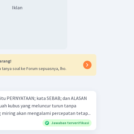
N.
Iklan
n yang benar D.
arang!
 tanya soal ke Forum sepuasnya, lho.
 yaitu PERNYATAAN; kata SEBAB; dan ALASAN
 miring akan mengalami percepatan tetap...
Jawaban terverifikasi