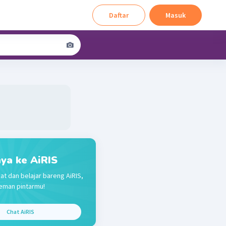
Daftar
Masuk
ya ke AiRIS
at dan belajar bareng AiRIS,
eman pintarmu!
Chat AiRIS