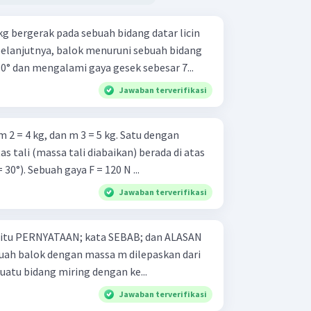
g bergerak pada sebuah bidang datar licin
Selanjutnya, balok menuruni sebuah bidang
0° dan mengalami gaya gesek sebesar 7...
Jawaban terverifikasi
m 2 = 4 kg, dan m 3 = 5 kg. Satu dengan
s tali (massa tali diabaikan) berada di atas
 30°). Sebuah gaya F = 120 N ...
Jawaban terverifikasi
 yaitu PERNYATAAN; kata SEBAB; dan ALASAN
atu bidang miring dengan ke...
Jawaban terverifikasi