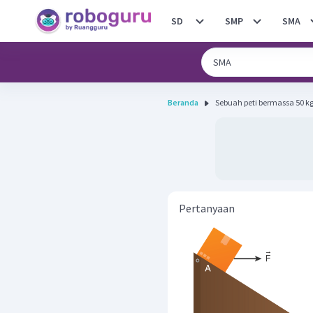
SD
SMP
SMA
Beranda
Sebuah peti bermassa 50 kg d
Pertanyaan