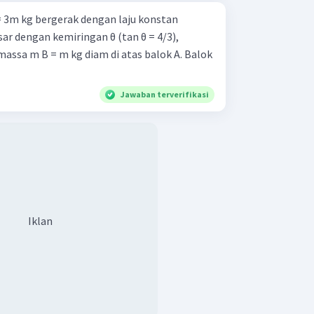
 3m kg bergerak dengan laju konstan
ar dengan kemiringan θ (tan θ = 4/3),
assa m B = m kg diam di atas balok A. Balok
Jawaban terverifikasi
Iklan