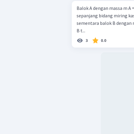
Balok A dengan massa m A =
sepanjang bidang miring kas
sementara balok B dengan m
B t...
3
0.0