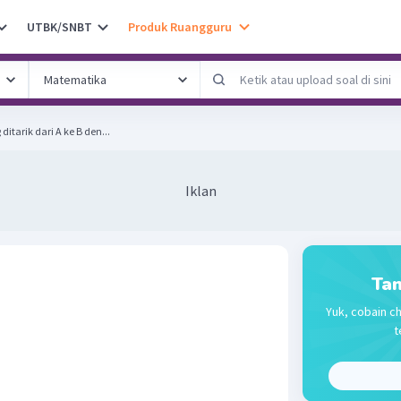
UTBK/SNBT
Produk Ruangguru
itarik dari A ke B den...
Iklan
Tan
Yuk, cobain ch
t