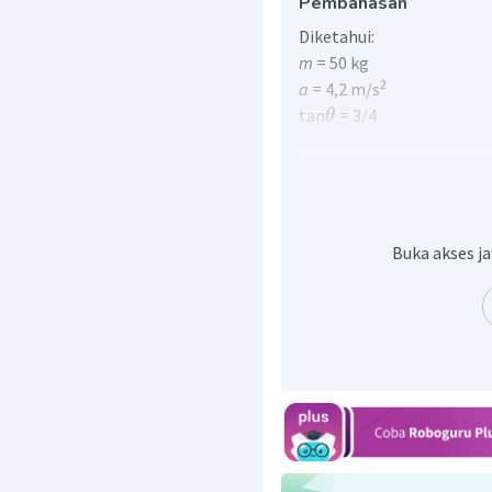
Pembahasan
Diketahui:
m
= 50 kg
2
a
= 4,2 m/s
tan
= 3/4
θ
sin
= 0,6
θ
cos
= 0,8
θ
= 0,5
μ
k
= 0,5 N
f
k
Ditanya:
F
?
Buka akses ja
Jawab: