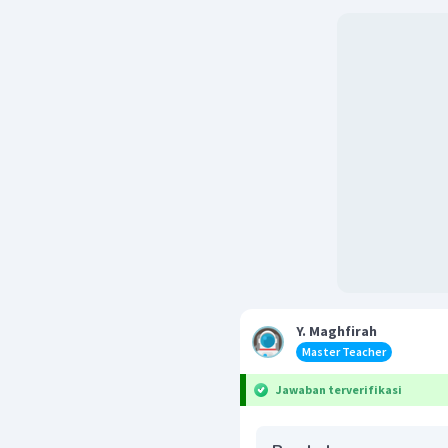
Y. Maghfirah
Master Teacher
Jawaban terverifikasi