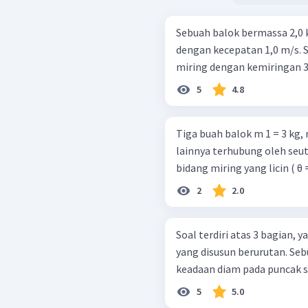
Sebuah balok bermassa 2,0 k
dengan kecepatan 1,0 m/s. 
miring dengan kemiringan 3
5
4.8
Tiga buah balok m 1 = 3 kg, 
lainnya terhubung oleh seuta
bidang miring yang licin ( θ =
2
2.0
Soal terdiri atas 3 bagian,
yang disusun berurutan. Sebuah balok dengan massa m dilepaskan dari
keadaan diam pada puncak su
5
5.0