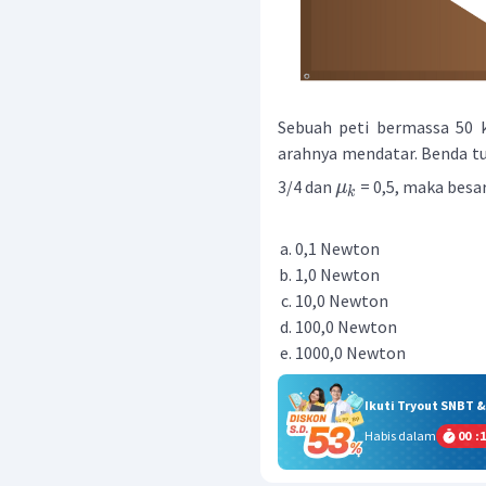
Sebuah peti bermassa 50 k
arahnya mendatar. Benda t
3/4 dan
= 0,5, maka besa
μ
k
0,1 Newton
1,0 Newton
10,0 Newton
100,0 Newton
1000,0 Newton
Ikuti Tryout SNBT 
Habis dalam
00
:
1