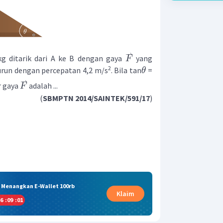
⇀
g ditarik dari A ke B dengan gaya
yang
F
2
urun dengan percepatan 4,2 m/s
. Bila tan
=
θ
⇀
r gaya
adalah ...
F
(
SBMPTN 2014/SAINTEK/591/17
)
& Menangkan E-Wallet 100rb
Klaim
6
:
09
:
00