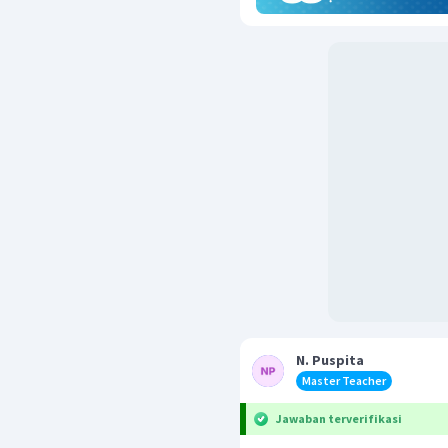
N. Puspita
Master Teacher
Jawaban terverifikasi