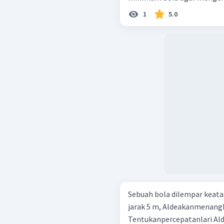
1
5.0
Sebuah bola dilempar keat
jarak 5 m, Aldeakanmenangk
Tentukanpercepatanlari Alde 