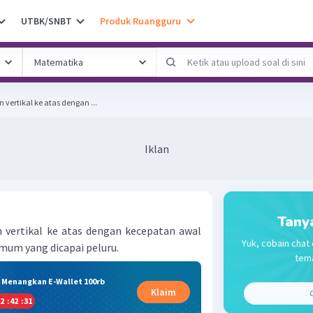
UTBK/SNBT
Produk Ruangguru
vertikal ke atas dengan ...
Iklan
Tany
 vertikal ke atas dengan kecepatan awal
Yuk, cobain chat 
mum yang dicapai peluru.
tema
& Menangkan E-Wallet 100rb
Klaim
C
2
:
42
:
30