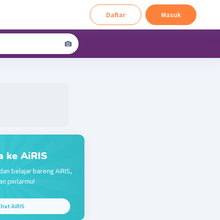
Daftar
Masuk
a ke AiRIS
dan belajar bareng AiRIS,
n pintarmu!
hat AiRIS