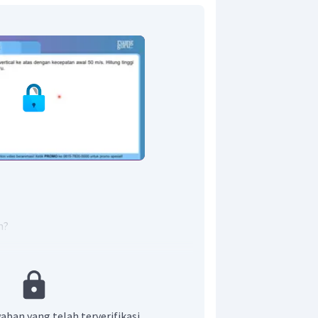
m?
ola akan diam sejenak sebelum kembali
eluru di titik tertinggi adalah nol.
aban yang telah terverifikasi