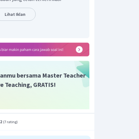
Lihat Iklan
ng dicapai peluru adalah 125 m.
anmu bersama Master Teacher
ive Teaching, GRATIS!
.2
(
7 rating
)