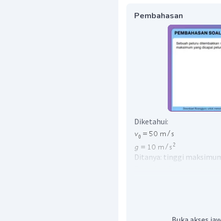
Pembahasan
Diketahui:
Ditanya: tinggi maksimu
Penyelesaian:
Saat titik tertinggi, b
jatuh sehingga kecepatan p
Buka akses jaw