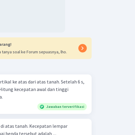
arang!
 tanya soal ke Forum sepuasnya, lho.
ikal ke atas dari atas tanah. Setelah 6 s,
 Hitung kecepatan awal dan tinggi
a.
Jawaban terverifikasi
 di atas tanah. Kecepatan lempar
 benda tersebut adalah ....