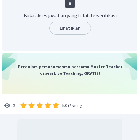
Buka akses jawaban yang telah terverifikasi
Lihat Iklan
Untuk posisi peluru pada waktu tertentu, maka berlaku:
Perdalam pemahamanmu bersama Master Teacher
di sesi Live Teaching, GRATIS!
o
Pada soal diketahui,
= 37
,
v
= 50 m/s,
t
= 1 s, maka
v
= ....?
0
t
mencari
v
5.0
2
x
(
2 rating
)
mencari
v
y