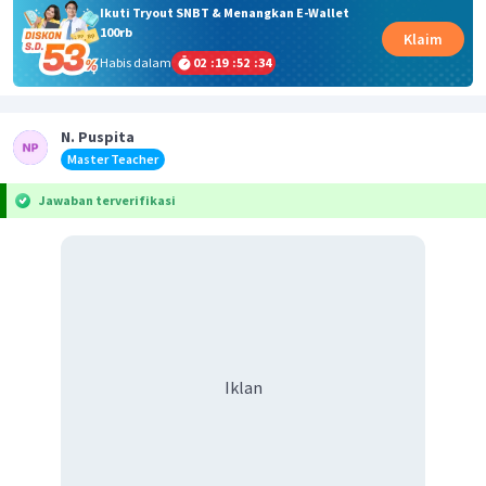
Ikuti Tryout SNBT & Menangkan E-Wallet
100rb
Klaim
Habis dalam
02
:
19
:
52
:
34
N. Puspita
Master Teacher
Jawaban terverifikasi
Iklan