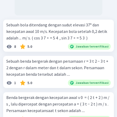
Sebuah bola ditendang dengan sudut elevasi 37° dan
kecepatan awal 10 m/s. Kecepatan bola setelah 0,2 detik
adalah ... m/ s. ( cos 3 7 ∘ = 5 4 ​ , sin 3 7 ∘ = 5 3 ​ )
8
5.0
Jawaban terverifikasi
Sebuah benda bergerak dengan persamaan r = 3 t 2 − 3 t +
2 dengan r dalam meter dan t dalam sekon. Persamaan
kecepatan benda tersebut adalah ....
1
5.0
Jawaban terverifikasi
Benda bergerak dengan kecepatan awal v 0 ​ = ( 2 t + 2 ) m /
s , lalu dipercepat dengan percepatan a = ( 3 t − 2 t ) m / s .
Persamaan kecepatansaat t sekon adalah ....