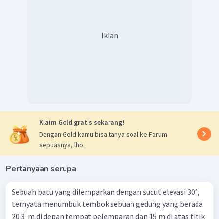
Iklan
maka
v
t
Jadi, kecepatan peluru setelah bergerak selama 1 s
Klaim Gold gratis sekarang!
adalah
m/s.
Dengan Gold kamu bisa tanya soal ke Forum
sepuasnya, lho.
Pertanyaan serupa
Sebuah batu yang dilemparkan dengan sudut elevasi 30°,
ternyata menumbuk tembok sebuah gedung yang berada
20 3 ​ m di depan tempat pelemparan dan 15 m di atas titik