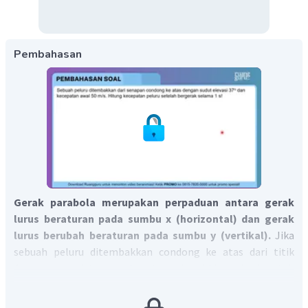
Pembahasan
Gerak parabola merupakan perpaduan antara gerak
lurus beraturan pada sumbu x (horizontal) dan gerak
lurus berubah beraturan pada sumbu y (vertikal).
Jika
sebuah peluru ditembakkan condong ke atas dari titik
A
dengan sudut elevasi
terhadap bidang horizontal,
gerakan peluru ini memiliki lintasan parabola pada bidang
vertikal. Dapat diilustrasikan seperti gambar: