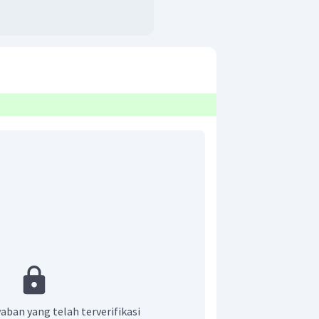
tanta pegas, maka dapat digunakan
t.
aban yang telah terverifikasi