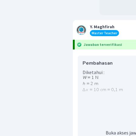
Y. Maghfirah
Master Teacher
Jawaban terverifikasi
Pembahasan
Diketahui :
Untuk menentukan kos
persamaan sebagai beriku
Buka akses jaw