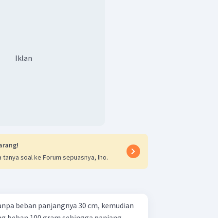
Iklan
arang!
 tanya soal ke Forum sepuasnya, lho.
anpa beban panjangnya 30 cm, kemudian
ng beban 100 gram sehingga panjang