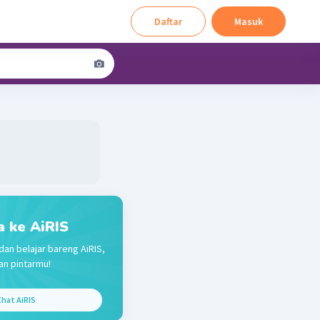
Daftar
Masuk
a ke AiRIS
dan belajar bareng AiRIS,
n pintarmu!
hat AiRIS