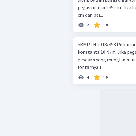
pegas menjadi 35 cm. Jika b
cm dan per...
2
3.8
SBMPTN 2018/453 Pelontar bola vertikal memilikii pegas dengan
konstanta 10 N/m. Jika peg
gesekan yang mungkin muncu
lontarnya 1...
4
4.6