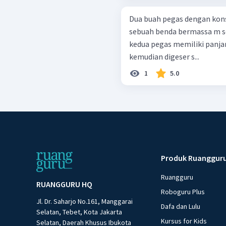
Dua buah pegas dengan kons
sebuah benda bermassa m s
kedua pegas memiliki panjan
kemudian digeser s...
1
5.0
Produk Ruanggur
Ruangguru
RUANGGURU HQ
Roboguru Plus
Jl. Dr. Saharjo No.161, Manggarai
Dafa dan Lulu
Selatan, Tebet, Kota Jakarta
Kursus for Kids
Selatan, Daerah Khusus Ibukota