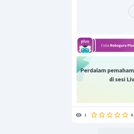
Jadi, jawaban yang bena
Perdalam pemaham
di sesi L
0
1