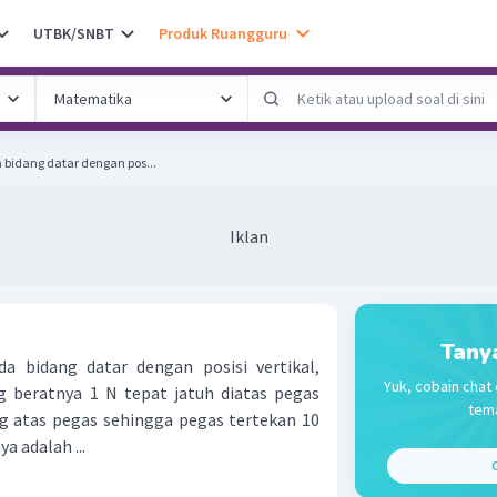
UTBK/SNBT
Produk Ruangguru
 bidang datar dengan pos...
Iklan
Tany
a bidang datar dengan posisi vertikal,
Yuk, cobain chat 
 beratnya 1 N tepat jatuh diatas pegas
tema
ng atas pegas sehingga pegas tertekan 10
 adalah ...
C