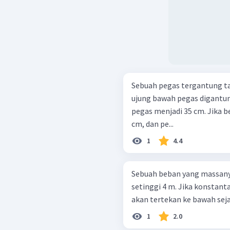
Sebuah pegas tergantung t
ujung bawah pegas digantu
pegas menjadi 35 cm. Jika b
cm, dan pe...
1
4.4
Sebuah beban yang massanya
setinggi 4 m. Jika konstan
akan tertekan ke bawah sejauh 
1
2.0