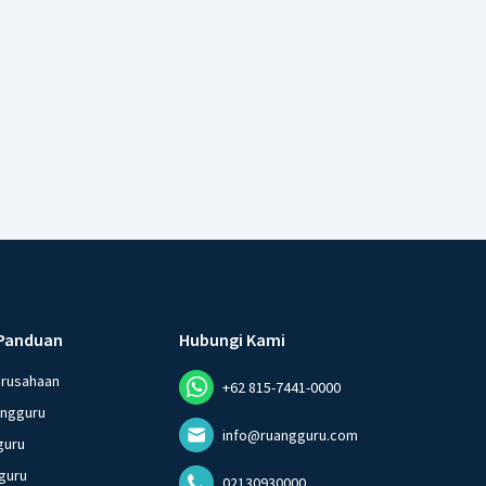
Panduan
Hubungi Kami
erusahaan
+62 815-7441-0000
angguru
info@ruangguru.com
guru
guru
02130930000