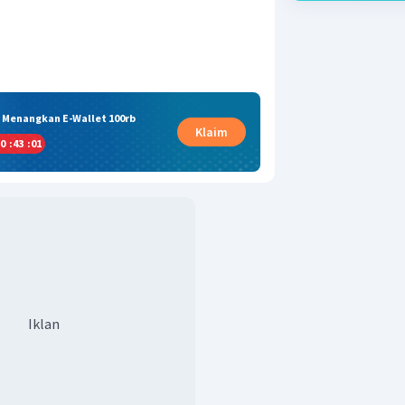
& Menangkan E-Wallet 100rb
Klaim
0
:
43
:
00
Iklan