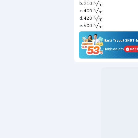
Ikuti Tryout SNBT 
Habis dalam
02
:
2