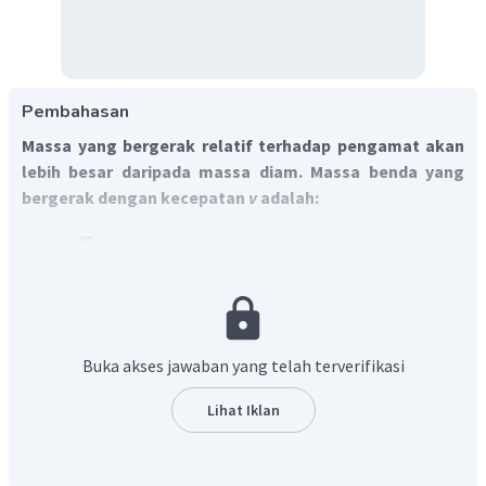
Pembahasan
Massa yang bergerak relatif terhadap pengamat akan
lebih besar daripada massa diam. Massa benda yang
bergerak dengan kecepatan
v
adalah:
Benda menumbuk dan menempel benda lain yang
sejenis, mengalami tumbukan tak lenting sama sekali
Buka akses jawaban yang telah terverifikasi
'
(
v
sama).
Sehingga:
Lihat Iklan
massa relativistik