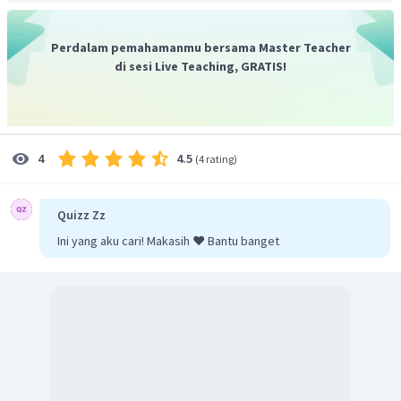
Perdalam pemahamanmu bersama Master Teacher
di sesi Live Teaching, GRATIS!
4.5
4
(
4 rating
)
Quizz Zz
kecepatan partikel
Ini yang aku cari! Makasih ❤️ Bantu banget
Jadi, massa relativistik dan kecepatan partikel
gabungannya sebesar 1,25
m
dan 0,3
c
.
0