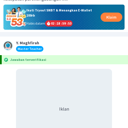
Ikuti Tryout SNBT & Menangkan E-Wallet
100rb
Klaim
Habis dalam
02
:
18
:
59
:
53
Y. Maghfirah
Master Teacher
Jawaban terverifikasi
Iklan