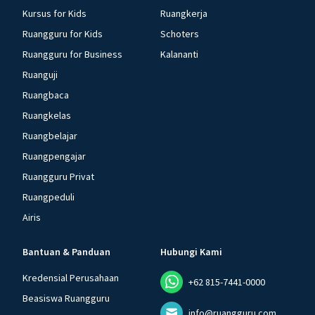
Kursus for Kids
Ruangkerja
Ruangguru for Kids
Schoters
Ruangguru for Business
Kalananti
Ruanguji
Ruangbaca
Ruangkelas
Ruangbelajar
Ruangpengajar
Ruangguru Privat
Ruangpeduli
Airis
Bantuan & Panduan
Hubungi Kami
Kredensial Perusahaan
+62 815-7441-0000
Beasiswa Ruangguru
info@ruangguru.com