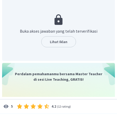
v
= 2 m/s
h
= 1 m
Ditanya:
Ek
= ...?
Penyelesaian:
Buka akses jawaban yang telah terverifikasi
Energi mekanik 1 terletak pada ketinggian h
dan energi
1
mekanik 2 terletak pada ketinggian h
.
Lihat Iklan
2
Perdalam pemahamanmu bersama Master Teacher
di sesi Live Teaching, GRATIS!
Energi kinetik benda pada ketinggian 1 m dapat ditentukan
menggunakan Hukum Kekekalan Energi.
4.2
5
(
12 rating
)
=
E
M
E
M
1
2
+
=
+
E
P
E
K
E
P
E
K
1
1
2
2