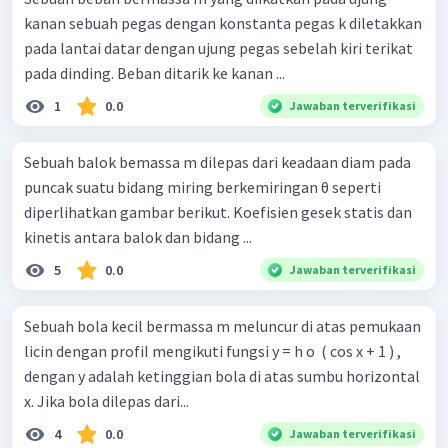
kanan sebuah pegas dengan konstanta pegas k diletakkan
pada lantai datar dengan ujung pegas sebelah kiri terikat
pada dinding. Beban ditarik ke kanan ...
1
0.0
Jawaban terverifikasi
Sebuah balok bemassa m dilepas dari keadaan diam pada
puncak suatu bidang miring berkemiringan θ seperti
diperlihatkan gambar berikut. Koefisien gesek statis dan
kinetis antara balok dan bidang ...
5
0.0
Jawaban terverifikasi
Sebuah bola kecil bermassa m meluncur di atas pemukaan
licin dengan profiI mengikuti fungsi y = h o ​ ( cos x + 1 ) ,
dengan y adalah ketinggian bola di atas sumbu horizontal
x. Jika bola dilepas dari...
4
0.0
Jawaban terverifikasi