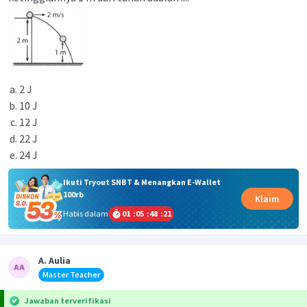
2 J
10 J
12 J
22 J
24 J
Ikuti Tryout SNBT & Menangkan E-Wallet
100rb
Klaim
Habis dalam
01
:
05
:
48
:
21
A. Aulia
Master Teacher
Jawaban terverifikasi