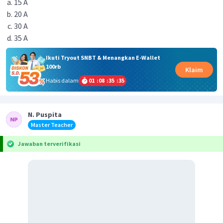
15 A
20 A
30 A
35 A
Ikuti Tryout SNBT & Menangkan E-Wallet
100rb
Klaim
Habis dalam
01
:
08
:
35
:
35
N. Puspita
Master Teacher
Jawaban terverifikasi