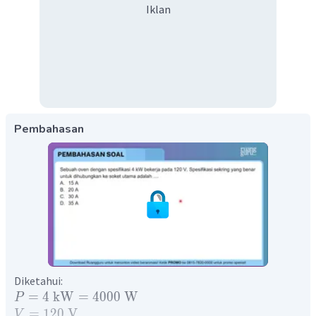
Iklan
Pembahasan
Diketahui:
=
4
kW
=
4000
W
P
=
120
V
V