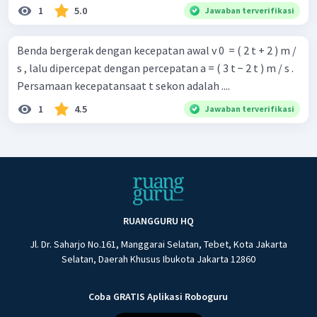
1
5.0
Jawaban terverifikasi
Benda bergerak dengan kecepatan awal v 0 ​ = ( 2 t + 2 ) m /
s , lalu dipercepat dengan percepatan a = ( 3 t − 2 t ) m / s .
Persamaan kecepatansaat t sekon adalah ....
1
4.5
Jawaban terverifikasi
RUANGGURU HQ
Jl. Dr. Saharjo No.161, Manggarai Selatan, Tebet, Kota Jakarta
Selatan, Daerah Khusus Ibukota Jakarta 12860
Coba GRATIS Aplikasi Roboguru