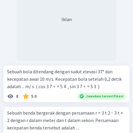
Iklan
Sebuah bola ditendang dengan sudut elevasi 37° dan
kecepatan awal 10 m/s. Kecepatan bola setelah 0,2 detik
adalah ... m/ s. ( cos 3 7 ∘ = 5 4 ​ , sin 3 7 ∘ = 5 3 ​ )
8
5.0
Jawaban terverifikasi
Sebuah benda bergerak dengan persamaan r = 3 t 2 − 3 t +
2 dengan r dalam meter dan t dalam sekon. Persamaan
kecepatan benda tersebut adalah ....