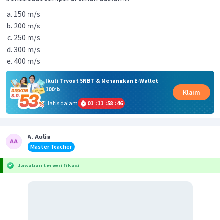
150 m/s
200 m/s
250 m/s
300 m/s
400 m/s
Ikuti Tryout SNBT & Menangkan E-Wallet
100rb
Klaim
Habis dalam
01
:
11
:
58
:
46
A. Aulia
Master Teacher
Jawaban terverifikasi