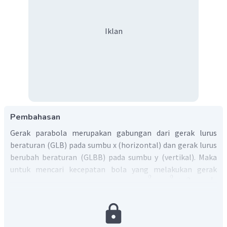
Iklan
Pembahasan
Gerak parabola merupakan gabungan dari gerak lurus
beraturan (GLB) pada sumbu x (horizontal) dan gerak lurus
berubah beraturan (GLBB) pada sumbu y (vertikal). Maka
untuk mencari kecepatan bola yang melakukan gerak
2
2
=
+
2
⋅
⋅
parabola dapat digunakan persamaan
.
v
v
g
h
0
t
Diketahui:
=
2000
m
h
=
150
m/s
v
0