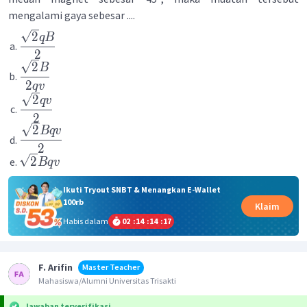
mengalami gaya sebesar ....
2
qB
2
2
B
2
q
v
2
q
v
2
2
Bq
v
2
2
Bq
v
Ikuti Tryout SNBT & Menangkan E-Wallet
100rb
Klaim
Habis dalam
02
:
14
:
14
:
16
F. Arifin
Master Teacher
Mahasiswa/Alumni Universitas Trisakti
Jawaban terverifikasi