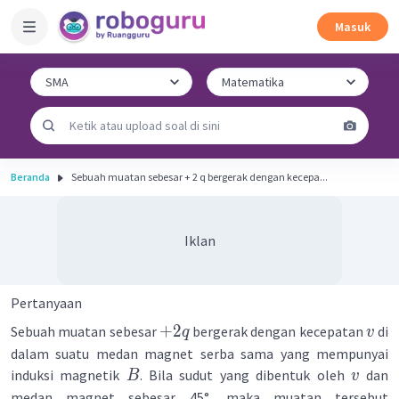
Masuk
Beranda
Sebuah muatan sebesar + 2 q bergerak dengan kecepa...
Iklan
Pertanyaan
+
2
Sebuah muatan sebesar
bergerak dengan kecepatan
di
q
v
dalam suatu medan magnet serba sama yang mempunyai
induksi magnetik
. Bila sudut yang dibentuk oleh
dan
B
v
medan magnet sebesar 45°, maka muatan tersebut