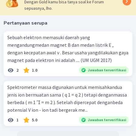
Dengan Gold kamu bisa tanya soal ke Forum
sepuasnya, lho.
Pertanyaan serupa
Sebuah elektron memasuki daerah yang
mengandungmedan magnet B dan medan listrik E ,
dengan kecepatan awal v . Besar usaha yangdilakukan gaya
magnet pada elektron ini adalah .... (UM UGM 2017)
2
1.0
Jawaban terverifikasi
Spektrometer massa digunakan untuk memisahkandua
jenis ion bermuatan sama ( q 1 = q 2 ) tetapi denganmassa
berbeda ( m 1  = m 2 ). Setelah dipercepat denganbeda
potensial V ion - ion tadi bergerak me...
1
5.0
Jawaban terverifikasi