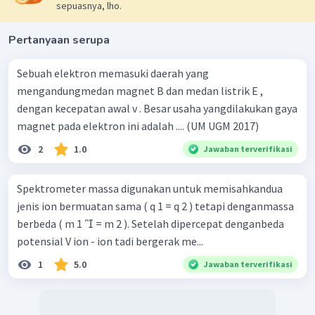
sepuasnya, lho.
Pertanyaan serupa
Sebuah elektron memasuki daerah yang
mengandungmedan magnet B dan medan listrik E ,
dengan kecepatan awal v . Besar usaha yangdilakukan gaya
magnet pada elektron ini adalah .... (UM UGM 2017)
2
1.0
Jawaban terverifikasi
Spektrometer massa digunakan untuk memisahkandua
jenis ion bermuatan sama ( q 1 = q 2 ) tetapi denganmassa
berbeda ( m 1  = m 2 ). Setelah dipercepat denganbeda
potensial V ion - ion tadi bergerak me...
1
5.0
Jawaban terverifikasi