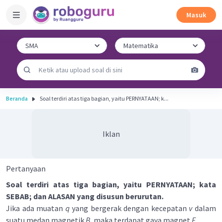
Masuk
Beranda
Soal terdiri atas tiga bagian, yaitu PERNYATAAN; k...
Iklan
Pertanyaan
Soal terdiri atas tiga bagian, yaitu PERNYATAAN; kata
SEBAB; dan ALASAN yang disusun berurutan.
Jika ada muatan
q
yang bergerak dengan kecepatan
v
dalam
suatu medan magnetik
B
, maka terdapat gaya magnet
F
.