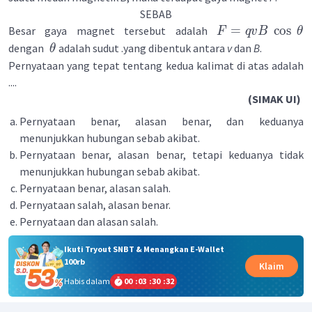
SEBAB
=
cos
Besar gaya magnet tersebut adalah
F
q
v
B
θ
dengan
adalah sudut .yang dibentuk antara
v
dan
B
.
θ
Pernyataan yang tepat tentang kedua kalimat di atas adalah
....
(SIMAK UI)
Pernyataan benar, alasan benar, dan keduanya
menunjukkan hubungan sebab akibat.
Pernyataan benar, alasan benar, tetapi keduanya tidak
menunjukkan hubungan sebab akibat.
Pernyataan benar, alasan salah.
Pernyataan salah, alasan benar.
Pernyataan dan alasan salah.
Ikuti Tryout SNBT & Menangkan E-Wallet
100rb
Klaim
Habis dalam
00
:
03
:
30
:
32