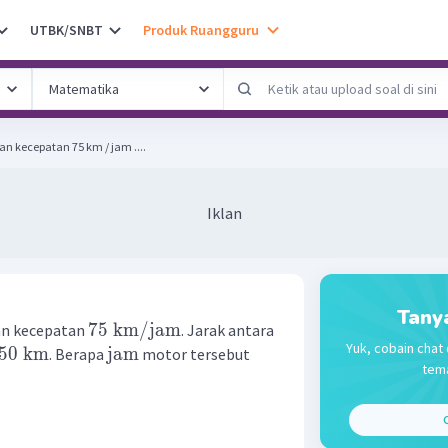
UTBK/SNBT
Produk Ruangguru
n kecepatan 75 km / jam ....
Iklan
Tany
75
km
/
jam
an kecepatan
. Jarak antara
Yuk, cobain chat 
50
km
jam
. Berapa
motor tersebut
tema
C