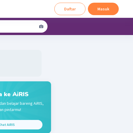
Daftar
Masuk
a ke AiRIS
dan belajar bareng AiRIS,
n pintarmu!
hat AiRIS