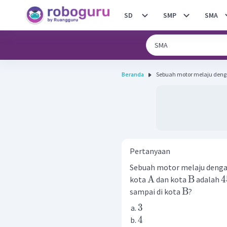
SD
SMP
SMA
Beranda
Sebuah motor melaju denga
Pertanyaan
Sebuah motor melaju deng
A
B
4
kota
dan kota
adalah
B
sampai di kota
?
3
4