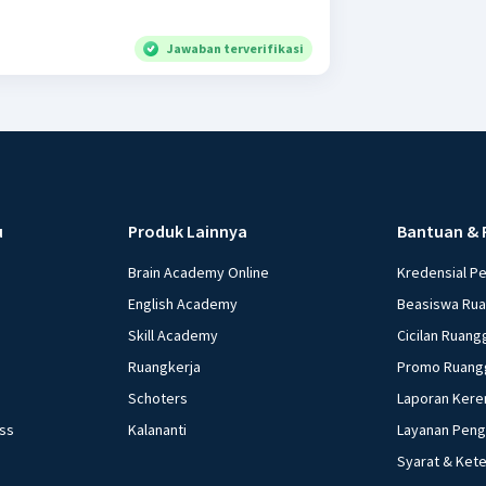
Jawaban terverifikasi
u
Produk Lainnya
Bantuan & 
Brain Academy Online
Kredensial P
English Academy
Beasiswa Ru
Skill Academy
Cicilan Ruang
Ruangkerja
Promo Ruang
Schoters
Laporan Kere
ess
Kalananti
Layanan Pen
Syarat & Ket