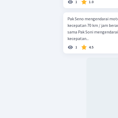
1
1.0
Pak Seno mengendarai moto
kecepatan 70 km / jam beran
sama Pak Soni mengendarai 
kecepatan...
1
4.5