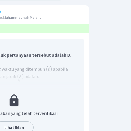
itas Muhammadiyah Malang
uk pertanyaan tersebut adalah D.
(
)
 waktu yang ditempuh
apabila
t
(
)
an jarak
adalah:
s
s
=
t
v
hitung waktu yang ditempuh, maka
s
=
t
v
450
aban yang telah terverifikasi
=
75
=
6
jam
Lihat Iklan
n yang benar adalah D.