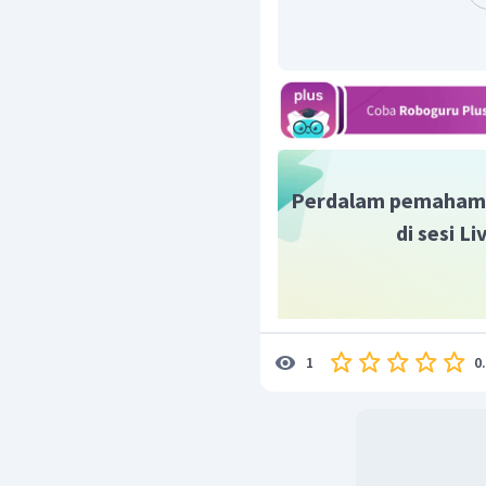
Perdalam pemaham
di sesi L
0
1