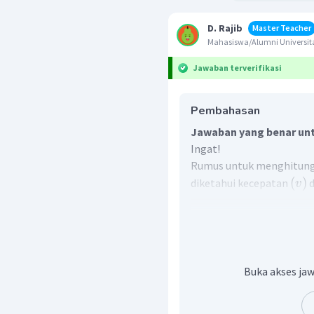
D. Rajib
Master Teacher
Mahasiswa/Alumni Univers
Jawaban terverifikasi
Pembahasan
Jawaban yang benar unt
Ingat!
Rumus untuk menghitung
(
)
diketahui kecepatan
d
v
Berdasarkan rumus meng
diperoleh:
Buka akses jaw
Oleh karena itu, jawaba