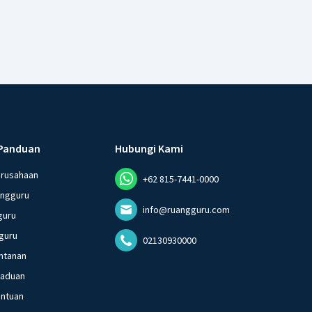
Panduan
Hubungi Kami
erusahaan
+62 815-7441-0000
angguru
info@ruangguru.com
guru
guru
02130930000
ntanan
gaduan
entuan