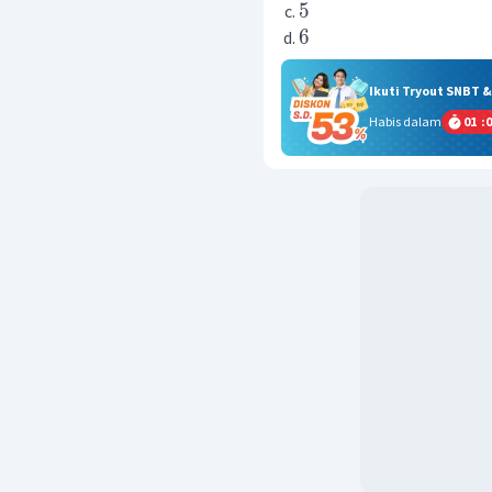
5
6
Ikuti Tryout SNBT 
Habis dalam
01
:
0