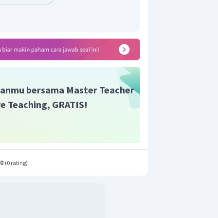
anmu bersama Master Teacher
ive Teaching, GRATIS!
.0
(
0 rating
)