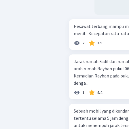
Pesawat terbang mampu me
menit . Kecepatan rata-rat
2
3.5
Jarak rumah Fadil dan ruma
arah rumah Rayhan pukul 06.
Kemudian Rayhan pada pukul
denga...
1
4.4
Sebuah mobil yang dikenda
tertentu selama 5 jam denga
untuk menempuh jarak ters