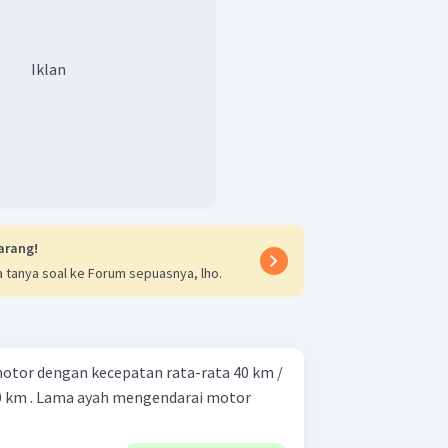
Iklan
arang!
 tanya soal ke Forum sepuasnya, lho.
otor dengan kecepatan rata-rata 40 km /
0 km . Lama ayah mengendarai motor