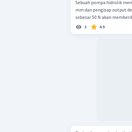
Sebuah pompa hidrolik memi
mm dan pengisap output de
sebesar 50 N akan memberika
3
4.9