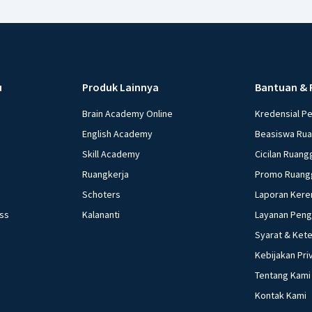
u
Produk Lainnya
Bantuan & 
Brain Academy Online
Kredensial P
English Academy
Beasiswa Ru
Skill Academy
Cicilan Ruang
Ruangkerja
Promo Ruang
Schoters
Laporan Kere
ess
Kalananti
Layanan Pen
Syarat & Ket
Kebijakan Pri
Tentang Kami
Kontak Kami