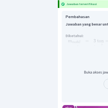
Jawaban terverifikasi
Pembahasan
Jawaban yang benar unt
Diketahui:
=
3
ton
m
m
o
bi
l
2
=
1
m
A
2
2
=
50
cm
A
1
Ditanya:
Gaya yang diperlukan un
Buka akses jaw
Penyelesaian:
Dongkrak hidrolik mengg
Hukum pascal menyatak
dalam ruang tertutup dit
F
F
=
1
2
A
A
1
2