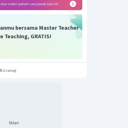
3
−
4
0
50
×
1
0
(
)
anmu bersama Master Teacher
 yang diperlukan untuk mengangkat
ive Teaching, GRATIS!
.5
(
2 rating
)
Iklan