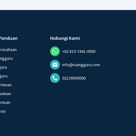
Panduan
Hubungi Kami
erusahaan
+62 815-7441-0000
angguru
info@ruangguru.com
guru
guru
02130930000
ntanan
gaduan
entuan
vasi