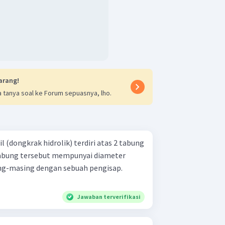
arang!
 tanya soal ke Forum sepuasnya, lho.
 (dongkrak hidrolik) terdiri atas 2 tabung
abung tersebut mempunyai diameter
ing-masing dengan sebuah pengisap.
Jawaban terverifikasi