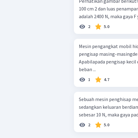
Perhatikan gambar berikut! Alat hidrolik memiliki penampang A 1 
100 cm 2 dan luas penampang
adalah 2400 N, maka gaya F y
2
5.0
Mesin pengangkat mobil hid
pengisap masing-masingdeng
Apabilapada pengisap kecil 
beban ...
1
4.7
Sebuah mesin penghisap me
sedangkan keluaran berdiam
sebesar 10 N, maka gaya pad
2
5.0