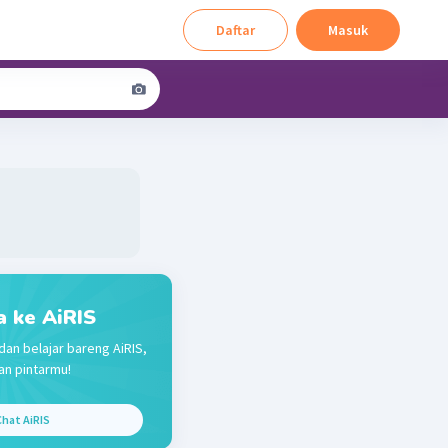
Daftar
Masuk
a ke AiRIS
dan belajar bareng AiRIS,
n pintarmu!
hat AiRIS