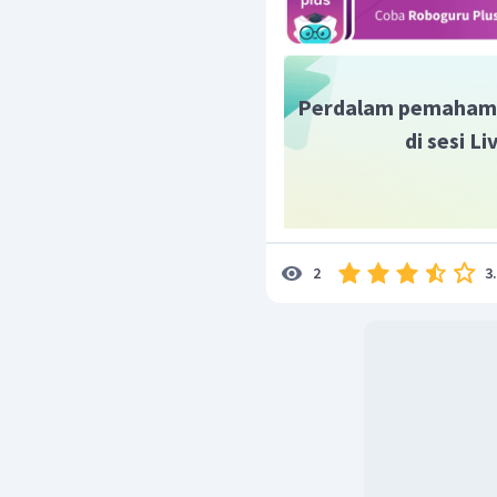
3000
(
10
)
F
=
1
−
4
50
×
1
0
1
=
30
×
1
F
1
=
150
N
F
1
Perdalam pemaham
Dengan demikian gaya
di sesi L
mobil adalah 150 N.
3
2