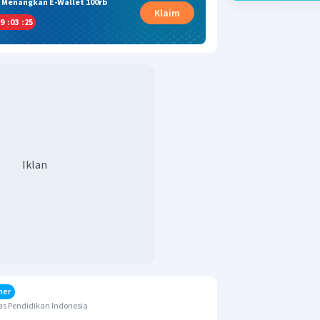
& Menangkan E-Wallet 100rb
Klaim
9
:
03
:
24
Iklan
her
s Pendidikan Indonesia