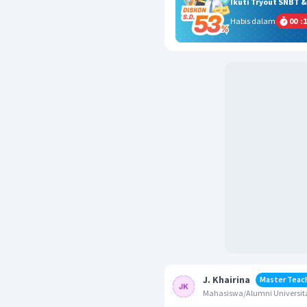
Ikuti Tryout SNBT 
Habis dalam
00
:
1
J. Khairina
Master Teac
Mahasiswa/Alumni Universita