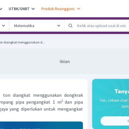
UTBK/SNBT
Produk Ruangguru
on diangkat menggunakan d...
Iklan
Tany
3 ton diangkat menggunakan dongkrak
Yuk, cobain chat 
2
nampang pipa pengangkat 1 m
dan pipa
tema
gaya yang diperlukan untuk mengangkat
C