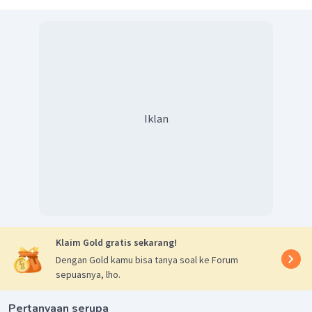
Iklan
Klaim Gold gratis sekarang!
Dengan Gold kamu bisa tanya soal ke Forum
sepuasnya, lho.
Pertanyaan serupa