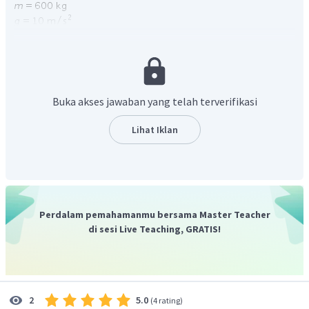
Ditanya
:
N
?
Penyelesaian
:
Buka akses jawaban yang telah terverifikasi
Lihat Iklan
Jadi, jawaban yang paling tepat adalah D.
Perdalam pemahamanmu bersama Master Teacher
di sesi Live Teaching, GRATIS!
5.0
2
(
4 rating
)