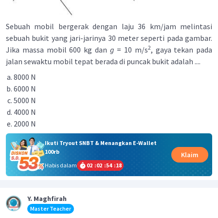
Sebuah mobil bergerak dengan laju 36 km/jam melintasi
sebuah bukit yang jari-jarinya 30 meter seperti pada gambar.
2
Jika massa mobil 600 kg dan
g
= 10 m/s
, gaya tekan pada
jalan sewaktu mobil tepat berada di puncak bukit adalah ....
8000 N
6000 N
5000 N
4000 N
2000 N
Ikuti Tryout SNBT & Menangkan E-Wallet
100rb
Klaim
Habis dalam
02
:
02
:
54
:
18
Y. Maghfirah
Master Teacher