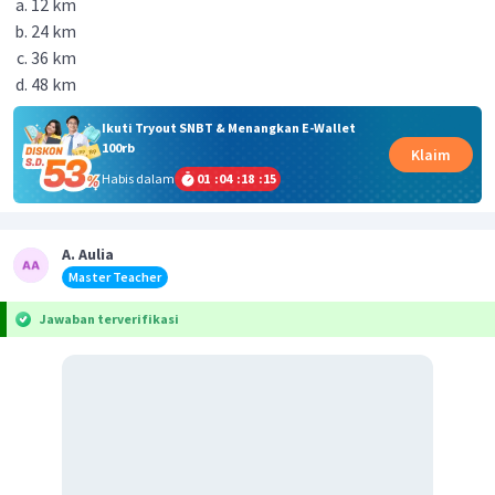
12 km
24 km
36 km
48 km
Ikuti Tryout SNBT & Menangkan E-Wallet
100rb
Klaim
Habis dalam
01
:
04
:
18
:
15
A. Aulia
Master Teacher
Jawaban terverifikasi