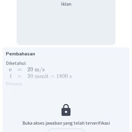
Iklan
Pembahasan
Diketahui:
=
20
m
/
s
v
=
30
menit
=
1800
s
t
Ditanya:
...
?
s
Jarak adalah panjang lintasan yang ditempuh oleh suatu
benda dalam selang waktu tertentu.
=
⋅
s
v
t
Dengan,
= jarak (m),
= kelajuan (m/s),
= waktu tempuh
v
t
Buka akses jawaban yang telah terverifikasi
(s)