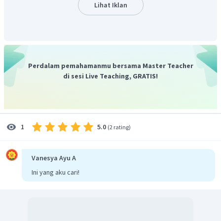
=
⋅
s
v
t
Lihat Iklan
=
20
⋅
1800
s
=
36000
m
s
=
36
km
s
Dengan demikian, jarak yang ditempuh mobil sejauh 36 km.
Jadi, jawaban yang benar adalah C.
Perdalam pemahamanmu bersama Master Teacher
di sesi Live Teaching, GRATIS!
5.0
1
(
2 rating
)
Vanesya Ayu A
Ini yang aku cari!