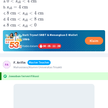
0
<
<
4
cm
s
o
b
=
4
cm
s
o
b
8
cm
<
<
4
cm
s
o
b
4
cm
<
<
8
cm
s
o
b
8
cm
<
<
0
s
o
b
Ikuti Tryout SNBT & Menangkan E-Wallet
100rb
Klaim
Habis dalam
00
:
05
:
11
:
37
F. Arifin
Master Teacher
Mahasiswa/Alumni Universitas Trisakti
Jawaban terverifikasi