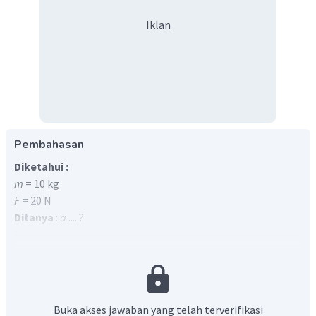
Iklan
Pembahasan
Diketahui :
m
= 10 kg
F
= 20 N
Ditanya
:
a
.... ?
Penyelesaian
Soal ini dapat diselesaikan menggunakan persamaan
Hukum II Newton sebagai berikut
=
F
ma
dimana
F
adalah gaya,
m
adalah massa dan
a
adalah
Buka akses jawaban yang telah terverifikasi