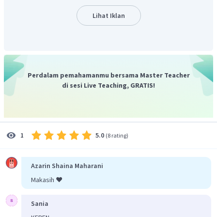
percepatan. Maka Perecepatan bendanya adalah
20
F
Lihat Iklan
2
=
=
=
2
m
/
s
a
10
m
Oleh karena itu, jawabannya adalah B
.
Perdalam pemahamanmu bersama Master Teacher
di sesi Live Teaching, GRATIS!
5.0
1
(
8 rating
)
Azarin Shaina Maharani
Makasih ❤️
Sania