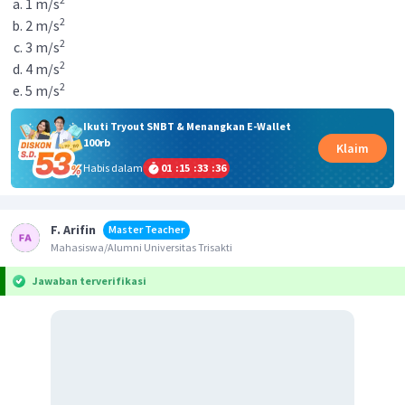
1 m/s
2
2 m/s
2
3 m/s
2
4 m/s
2
5 m/s
Ikuti Tryout SNBT & Menangkan E-Wallet
100rb
Klaim
Habis dalam
01
:
15
:
33
:
36
F. Arifin
Master Teacher
Mahasiswa/Alumni Universitas Trisakti
Jawaban terverifikasi