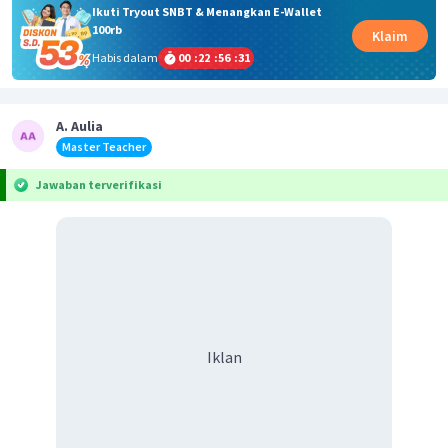
Ikuti Tryout SNBT & Menangkan E-Wallet
100rb
Klaim
Habis dalam
00
:
22
:
56
:
31
A. Aulia
Master Teacher
Jawaban terverifikasi
Iklan