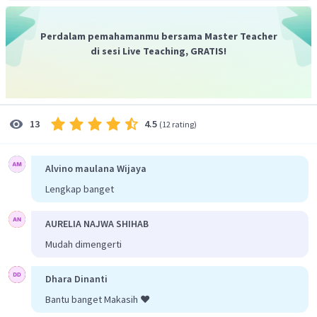
titik
adalah titik akhir keberangkatan kapal. Sehingga
adalah jarak kapal dari titik awal keberangkatan ke titik
Perdalam pemahamanmu bersama Master Teacher
akhir.
di sesi Live Teaching, GRATIS!
Untuk mencari
gunakan Teorema Pythagoras.
4.5
13
(
12 rating
)
Dengan demikian, jarak kapal dari titik awal keberangkatan
Alvino maulana Wijaya
ke titik akhir adalah
km.
Lengkap banget
AURELIA NAJWA SHIHAB
Mudah dimengerti
Dhara Dinanti
Bantu banget Makasih ❤️