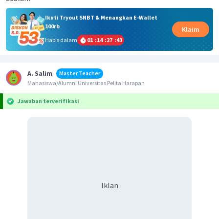
Ikuti Tryout SNBT & Menangkan E-Wallet
100rb
Klaim
Habis dalam
01
:
14
:
27
:
43
A. Salim
Master Teacher
Mahasiswa/Alumni Universitas Pelita Harapan
Jawaban terverifikasi
Iklan