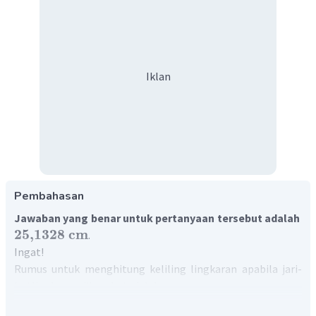
Iklan
Pembahasan
Jawaban yang benar untuk pertanyaan tersebut adalah
25
,
1328
cm
.
Ingat!
Rumus untuk menghitung keliling lingkaran apabila jari-
jari lingkaran diketahui adalah:
K
=
2
×
×
r
π