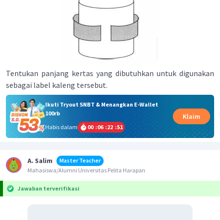
Tentukan panjang kertas yang dibutuhkan untuk digunakan
sebagai label kaleng tersebut.
Ikuti Tryout SNBT & Menangkan E-Wallet
100rb
Klaim
Habis dalam
00
:
06
:
22
:
51
A. Salim
Master Teacher
Mahasiswa/Alumni Universitas Pelita Harapan
Jawaban terverifikasi