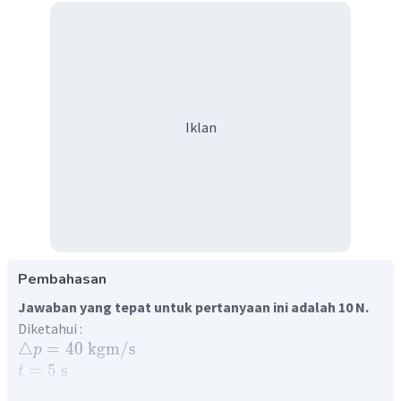
Iklan
Pembahasan
Jawaban yang tepat untuk pertanyaan ini adalah 10 N.
Diketahui :
△
=
40
kgm
/
s
p
=
5
s
t
=
10
kg
m