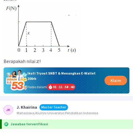
Berapakah nilai
!
x
Ikuti Tryout SNBT & Menangkan E-Wallet
100rb
Klaim
Habis dalam
01
:
11
:
58
:
40
J. Khairina
Master Teacher
Mahasiswa/Alumni Universitas Pendidikan Indonesia
Jawaban terverifikasi